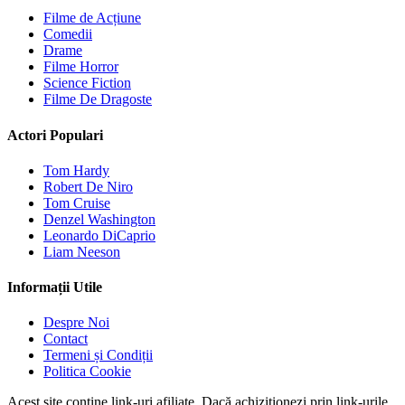
Filme de Acțiune
Comedii
Drame
Filme Horror
Science Fiction
Filme De Dragoste
Actori Populari
Tom Hardy
Robert De Niro
Tom Cruise
Denzel Washington
Leonardo DiCaprio
Liam Neeson
Informații Utile
Despre Noi
Contact
Termeni și Condiții
Politica Cookie
Acest site conține link-uri afiliate. Dacă achiziționezi prin link-urile