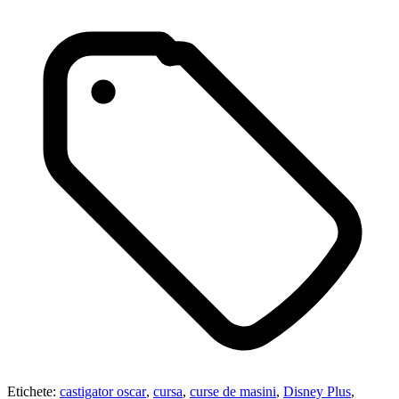
Etichete:
castigator oscar
,
cursa
,
curse de masini
,
Disney Plus
,