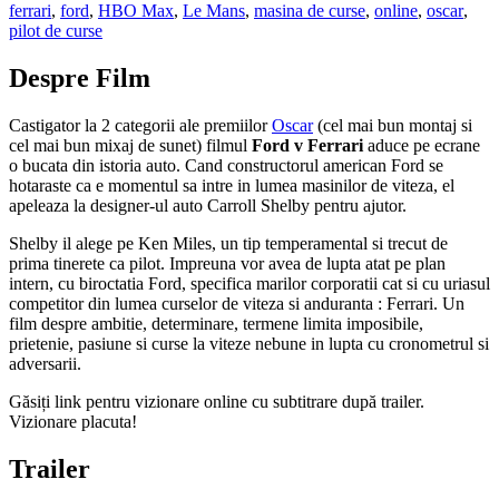
ferrari
,
ford
,
HBO Max
,
Le Mans
,
masina de curse
,
online
,
oscar
,
pilot de curse
Despre Film
Castigator la 2 categorii ale premiilor
Oscar
(cel mai bun montaj si
cel mai bun mixaj de sunet) filmul
Ford v Ferrari
aduce pe ecrane
o bucata din istoria auto. Cand constructorul american Ford se
hotaraste ca e momentul sa intre in lumea masinilor de viteza, el
apeleaza la designer-ul auto Carroll Shelby pentru ajutor.
Shelby il alege pe Ken Miles, un tip temperamental si trecut de
prima tinerete ca pilot. Impreuna vor avea de lupta atat pe plan
intern, cu biroctatia Ford, specifica marilor corporatii cat si cu uriasul
competitor din lumea curselor de viteza si anduranta : Ferrari. Un
film despre ambitie, determinare, termene limita imposibile,
prietenie, pasiune si curse la viteze nebune in lupta cu cronometrul si
adversarii.
Găsiți link pentru vizionare online cu subtitrare după trailer.
Vizionare placuta!
Trailer