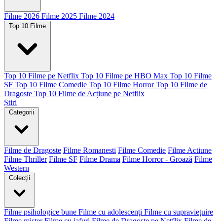
Filme 2026
Filme 2025
Filme 2024
Top 10 Filme
Top 10 Filme pe Netflix
Top 10 Filme pe HBO Max
Top 10 Filme
SF
Top 10 Filme Comedie
Top 10 Filme Horror
Top 10 Filme de
Dragoste
Top 10 Filme de Acțiune pe Netflix
Știri
Categorii
Filme de Dragoste
Filme Romanesti
Filme Comedie
Filme Actiune
Filme Thriller
Filme SF
Filme Drama
Filme Horror - Groază
Filme
Western
Colecții
Filme psihologice bune
Filme cu adolescenți
Filme cu supraviețuire
Filme mister
Filme cu jafuri
Filme de Dragoste pe Netflix
Filme de