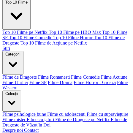
Top 10 Filme
Top 10 Filme pe Netflix
Top 10 Filme pe HBO Max
Top 10 Filme
SF
Top 10 Filme Comedie
Top 10 Filme Horror
Top 10 Filme de
Dragoste
Top 10 Filme de Acțiune pe Netflix
Știri
Categorii
Filme de Dragoste
Filme Romanesti
Filme Comedie
Filme Actiune
Filme Thriller
Filme SF
Filme Drama
Filme Horror - Groază
Filme
Western
Colecții
Filme psihologice bune
Filme cu adolescenți
Filme cu supraviețuire
Filme mister
Filme cu jafuri
Filme de Dragoste pe Netflix
Filme de
Dragoste de Văzut în Doi
Despre noi
Contact