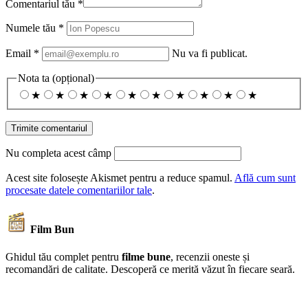
Comentariul tău
*
Numele tău
*
Email
*
Nu va fi publicat.
Nota ta
(opțional)
★
★
★
★
★
★
★
★
★
★
Nu completa acest câmp
Acest site folosește Akismet pentru a reduce spamul.
Află cum sunt
procesate datele comentariilor tale
.
Film Bun
Ghidul tău complet pentru
filme bune
, recenzii oneste și
recomandări de calitate. Descoperă ce merită văzut în fiecare seară.