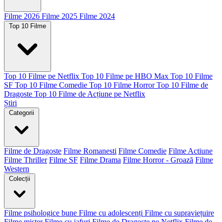
Filme 2026
Filme 2025
Filme 2024
Top 10 Filme
Top 10 Filme pe Netflix
Top 10 Filme pe HBO Max
Top 10 Filme
SF
Top 10 Filme Comedie
Top 10 Filme Horror
Top 10 Filme de
Dragoste
Top 10 Filme de Acțiune pe Netflix
Știri
Categorii
Filme de Dragoste
Filme Romanesti
Filme Comedie
Filme Actiune
Filme Thriller
Filme SF
Filme Drama
Filme Horror - Groază
Filme
Western
Colecții
Filme psihologice bune
Filme cu adolescenți
Filme cu supraviețuire
Filme mister
Filme cu jafuri
Filme de Dragoste pe Netflix
Filme de