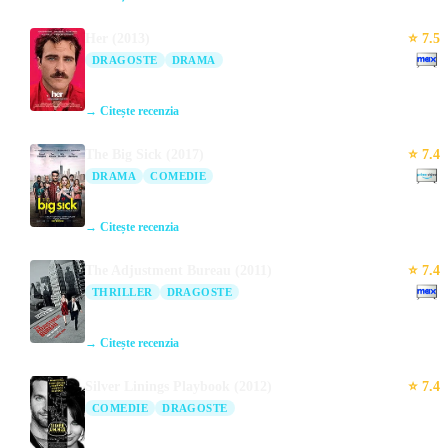
10
Her (2013)
⭐ 7.5
DRAGOSTE
DRAMA
Her vorbește despre un viitor plauzibil si nu foarte îndepărtat in care
inteligenta artificiala devine din ce in ce m...
→ Citește recenzia
11
The Big Sick (2017)
⭐ 7.4
DRAMA
COMEDIE
The Big Sick este o comedie romantica ce il are in prim-plan pe Kumali, un
comediant pakistanez care încearcă sa&hell...
→ Citește recenzia
12
The Adjustment Bureau (2011)
⭐ 7.4
THRILLER
DRAGOSTE
The Adjustment Bureau (Gardienii destinului) e genul acela de film care
combină inteligent thrillerul, romantismul și...
→ Citește recenzia
13
Silver Linings Playbook (2012)
⭐ 7.4
COMEDIE
DRAGOSTE
Silver Linings Playbook (Scenariu pentru happy-end) se remarca prin
rolurile bune făcute de cei 2 actori principali, ...