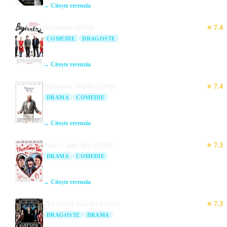
→ Citește recenzia
14
Beginners (2010)
⭐ 7.4
COMEDIE
DRAGOSTE
Beginners (Începători) este un film care merita vazut pentru povestea ce
aduce o nota de originalitate parasind puțin...
→ Citește recenzia
15
Whatever Works (2009)
⭐ 7.4
DRAMA
COMEDIE
Ce-o fi, o fi este o comedie cu umor fin, intepretari la inaltime si replici
inteligente marca Woody Allen. De…
→ Citește recenzia
16
Then Came You (2018)
⭐ 7.3
DRAMA
COMEDIE
Filmul Then Came You e genul acela de dramedie care te prinde cu inima
strânsă și totuși îți smulge zâmbete…...
→ Citește recenzia
17
The Great Gatsby (2013)
⭐ 7.3
DRAGOSTE
DRAMA
Adaptare a celebrului roman cu acelasi nume al literaturii americane, The