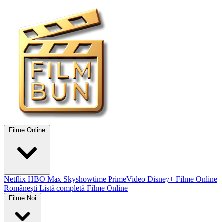
Filme Online
Netflix
HBO Max
Skyshowtime
PrimeVideo
Disney+
Filme Online
Românești
Listă completă Filme Online
Filme Noi