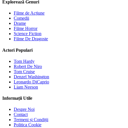
Explorează Genuri
Filme de Acțiune
Comedii
Drame
Filme Horror
Science Fiction
Filme De Dragoste
Actori Populari
Tom Hardy
Robert De Niro
Tom Cruise
Denzel Washington
Leonardo DiCaprio
Liam Neeson
Informații Utile
Despre Noi
Contact
Termeni și Condiții
Politica Cookie