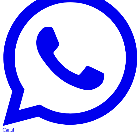
Canal