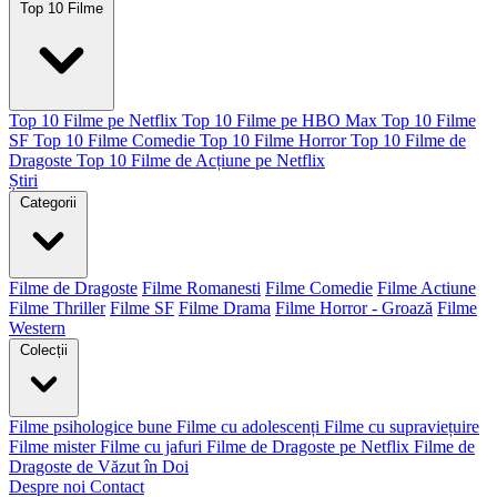
Top 10 Filme
Top 10 Filme pe Netflix
Top 10 Filme pe HBO Max
Top 10 Filme
SF
Top 10 Filme Comedie
Top 10 Filme Horror
Top 10 Filme de
Dragoste
Top 10 Filme de Acțiune pe Netflix
Știri
Categorii
Filme de Dragoste
Filme Romanesti
Filme Comedie
Filme Actiune
Filme Thriller
Filme SF
Filme Drama
Filme Horror - Groază
Filme
Western
Colecții
Filme psihologice bune
Filme cu adolescenți
Filme cu supraviețuire
Filme mister
Filme cu jafuri
Filme de Dragoste pe Netflix
Filme de
Dragoste de Văzut în Doi
Despre noi
Contact