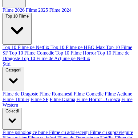
Filme 2026
Filme 2025
Filme 2024
Top 10 Filme
Top 10 Filme pe Netflix
Top 10 Filme pe HBO Max
Top 10 Filme
SF
Top 10 Filme Comedie
Top 10 Filme Horror
Top 10 Filme de
Dragoste
Top 10 Filme de Acțiune pe Netflix
Știri
Categorii
Filme de Dragoste
Filme Romanesti
Filme Comedie
Filme Actiune
Filme Thriller
Filme SF
Filme Drama
Filme Horror - Groază
Filme
Western
Colecții
Filme psihologice bune
Filme cu adolescenți
Filme cu supraviețuire
Filme mister
Filme cu jafuri
Filme de Dragoste pe Netflix
Filme de