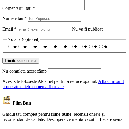
Comentariul tău
*
Numele tău
*
Email
*
Nu va fi publicat.
Nota ta
(opțional)
★
★
★
★
★
★
★
★
★
★
Nu completa acest câmp
Acest site folosește Akismet pentru a reduce spamul.
Află cum sunt
procesate datele comentariilor tale
.
Film Bun
Ghidul tău complet pentru
filme bune
, recenzii oneste și
recomandări de calitate. Descoperă ce merită văzut în fiecare seară.