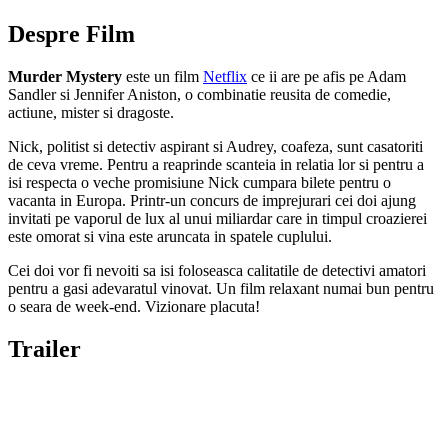
Despre Film
Murder Mystery
este un film
Netflix
ce ii are pe afis pe Adam
Sandler si Jennifer Aniston, o combinatie reusita de comedie,
actiune, mister si dragoste.
Nick, politist si detectiv aspirant si Audrey, coafeza, sunt casatoriti
de ceva vreme. Pentru a reaprinde scanteia in relatia lor si pentru a
isi respecta o veche promisiune Nick cumpara bilete pentru o
vacanta in Europa. Printr-un concurs de imprejurari cei doi ajung
invitati pe vaporul de lux al unui miliardar care in timpul croazierei
este omorat si vina este aruncata in spatele cuplului.
Cei doi vor fi nevoiti sa isi foloseasca calitatile de detectivi amatori
pentru a gasi adevaratul vinovat. Un film relaxant numai bun pentru
o seara de week-end. Vizionare placuta!
Trailer