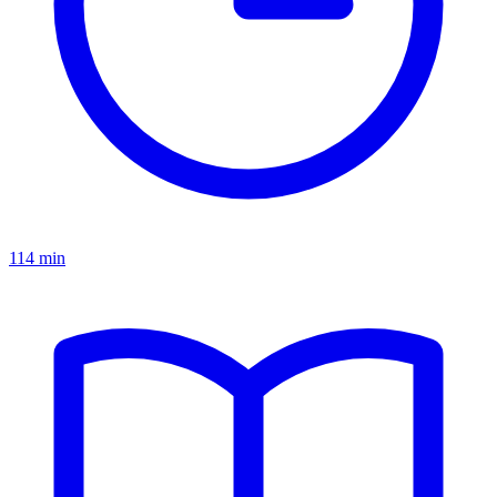
114 min