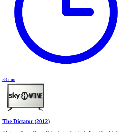
83 min
The Dictator (2012)