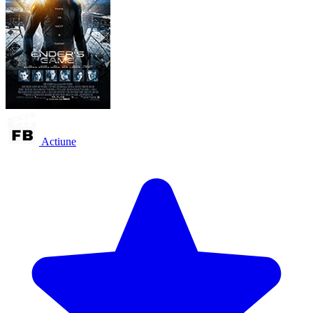
Actiune