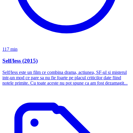
117 min
Self/less (2015)
Self/less este un film ce combina drama, actiunea, SF-ul si misterul
intr-un mod ce pare sa nu fie foarte pe placul criticilor date fiind
notele primite. Cu toate aceste nu pot spune ca am fost dezamagit...