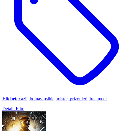
Etichete:
azil, bolnav psihic, mister, prizonieri, tratament
Detalii Film