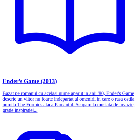
Ender’s Game (2013)
Bazat pe romanul cu acelasi nume aparut in anii '80, Ender's Game
descrie un viitor nu foarte indepartat al omenirii in care o rasa ostila
numita The Formics ataca Pamantul. Scapam la mustata de invazie,
gratie inspiratiei...