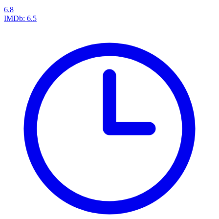
6.8
IMDb:
6.5