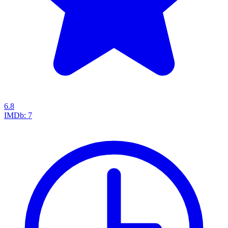
6.8
IMDb:
7