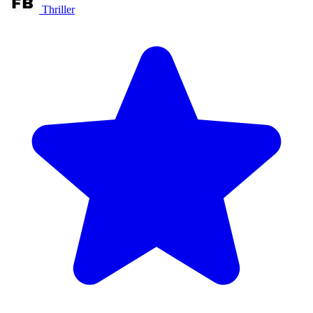
Thriller