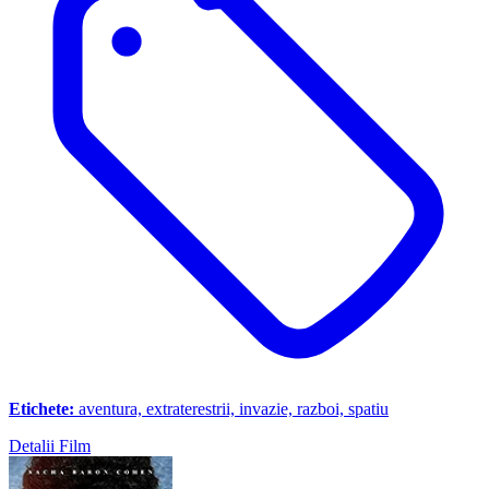
Etichete:
aventura, extraterestrii, invazie, razboi, spatiu
Detalii Film