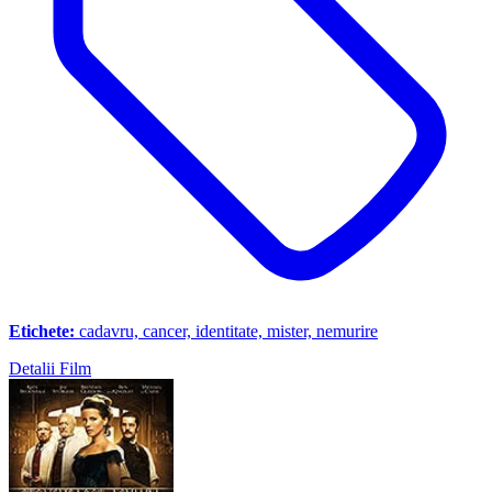
Etichete:
cadavru, cancer, identitate, mister, nemurire
Detalii Film