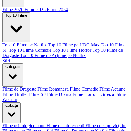
Filme 2026
Filme 2025
Filme 2024
Top 10 Filme
Top 10 Filme pe Netflix
Top 10 Filme pe HBO Max
Top 10 Filme
SF
Top 10 Filme Comedie
Top 10 Filme Horror
Top 10 Filme de
Dragoste
Top 10 Filme de Acțiune pe Netflix
Știri
Categorii
Filme de Dragoste
Filme Romanesti
Filme Comedie
Filme Actiune
Filme Thriller
Filme SF
Filme Drama
Filme Horror - Groază
Filme
Western
Colecții
Filme psihologice bune
Filme cu adolescenți
Filme cu supraviețuire
Filme mister
Filme cu jafuri
Filme de Dragoste pe Netflix
Filme de