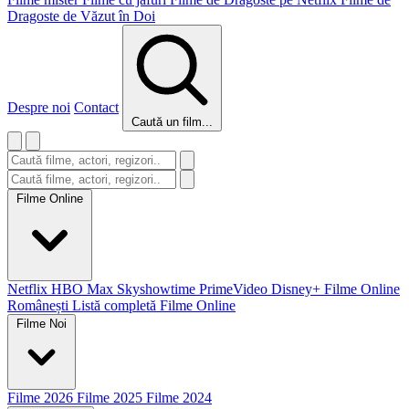
Dragoste de Văzut în Doi
Despre noi
Contact
Caută un film...
Filme Online
Netflix
HBO Max
Skyshowtime
PrimeVideo
Disney+
Filme Online
Românești
Listă completă Filme Online
Filme Noi
Filme 2026
Filme 2025
Filme 2024