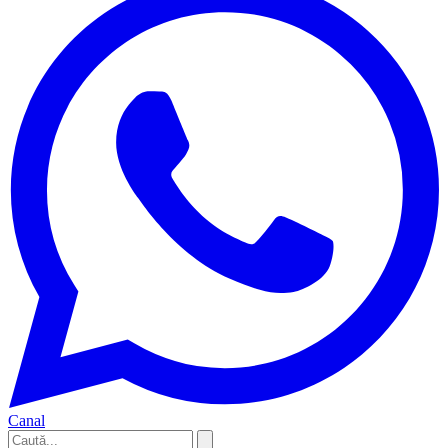
Canal