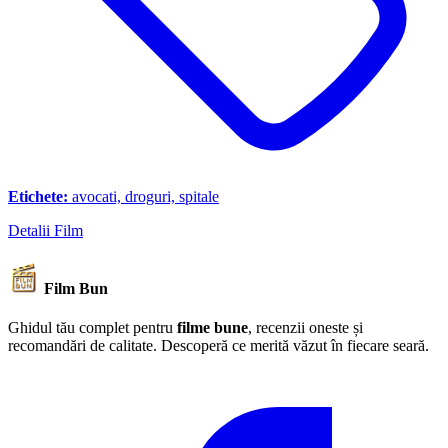
Etichete:
avocati, droguri, spitale
Detalii Film
Film Bun
Ghidul tău complet pentru
filme bune
, recenzii oneste și
recomandări de calitate. Descoperă ce merită văzut în fiecare seară.