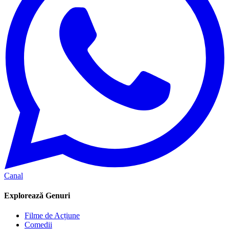
Canal
Explorează Genuri
Filme de Acțiune
Comedii