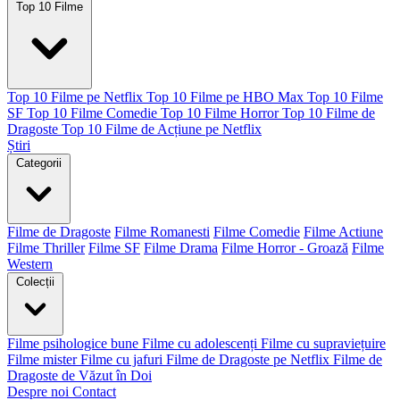
Top 10 Filme
Top 10 Filme pe Netflix
Top 10 Filme pe HBO Max
Top 10 Filme
SF
Top 10 Filme Comedie
Top 10 Filme Horror
Top 10 Filme de
Dragoste
Top 10 Filme de Acțiune pe Netflix
Știri
Categorii
Filme de Dragoste
Filme Romanesti
Filme Comedie
Filme Actiune
Filme Thriller
Filme SF
Filme Drama
Filme Horror - Groază
Filme
Western
Colecții
Filme psihologice bune
Filme cu adolescenți
Filme cu supraviețuire
Filme mister
Filme cu jafuri
Filme de Dragoste pe Netflix
Filme de
Dragoste de Văzut în Doi
Despre noi
Contact