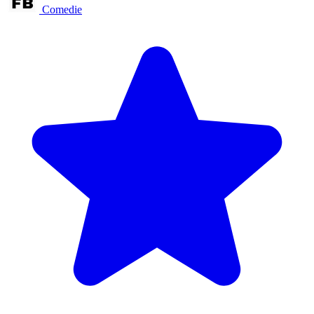
Comedie