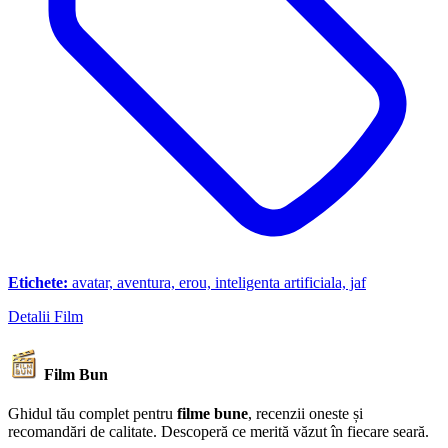
Etichete:
avatar, aventura, erou, inteligenta artificiala, jaf
Detalii Film
Film Bun
Ghidul tău complet pentru
filme bune
, recenzii oneste și
recomandări de calitate. Descoperă ce merită văzut în fiecare seară.