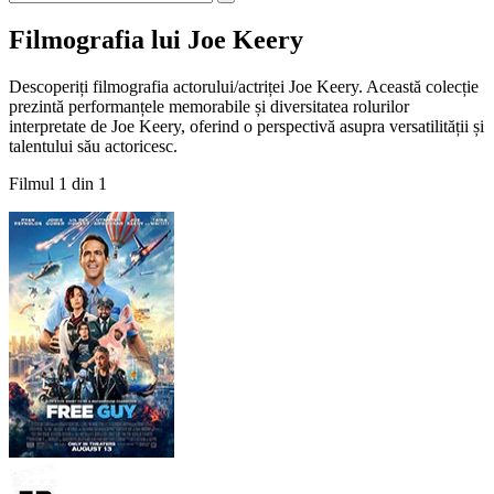
Filmografia lui Joe Keery
Descoperiți filmografia actorului/actriței Joe Keery. Această colecție
prezintă performanțele memorabile și diversitatea rolurilor
interpretate de Joe Keery, oferind o perspectivă asupra versatilității și
talentului său actoricesc.
Filmul 1 din 1