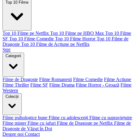
Top 10 Filme
Top 10 Filme pe Netflix
Top 10 Filme pe HBO Max
Top 10 Filme
SF
Top 10 Filme Comedie
Top 10 Filme Horror
Top 10 Filme de
Dragoste
Top 10 Filme de Acțiune pe Netflix
Știri
Categorii
Filme de Dragoste
Filme Romanesti
Filme Comedie
Filme Actiune
Filme Thriller
Filme SF
Filme Drama
Filme Horror - Groază
Filme
Western
Colecții
Filme psihologice bune
Filme cu adolescenți
Filme cu supraviețuire
Filme mister
Filme cu jafuri
Filme de Dragoste pe Netflix
Filme de
Dragoste de Văzut în Doi
Despre noi
Contact