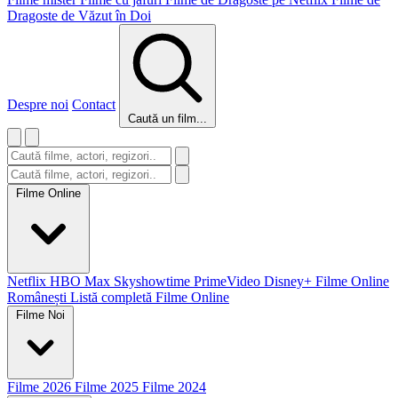
Dragoste de Văzut în Doi
Despre noi
Contact
Caută un film...
Filme Online
Netflix
HBO Max
Skyshowtime
PrimeVideo
Disney+
Filme Online
Românești
Listă completă Filme Online
Filme Noi
Filme 2026
Filme 2025
Filme 2024