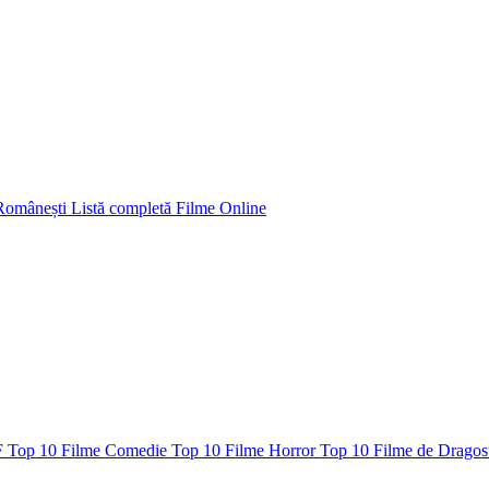
Românești
Listă completă Filme Online
F
Top 10 Filme Comedie
Top 10 Filme Horror
Top 10 Filme de Dragos