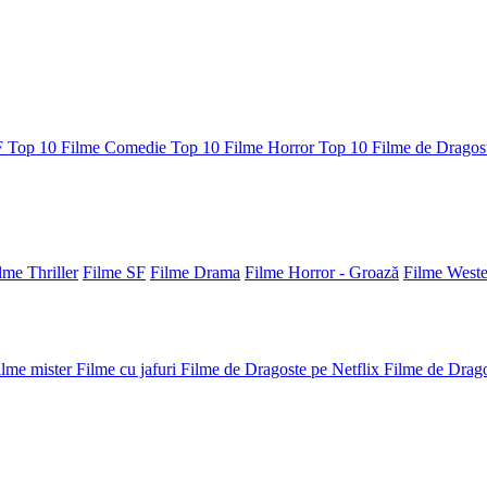
F
Top 10 Filme Comedie
Top 10 Filme Horror
Top 10 Filme de Dragos
lme Thriller
Filme SF
Filme Drama
Filme Horror - Groază
Filme Weste
ilme mister
Filme cu jafuri
Filme de Dragoste pe Netflix
Filme de Drago