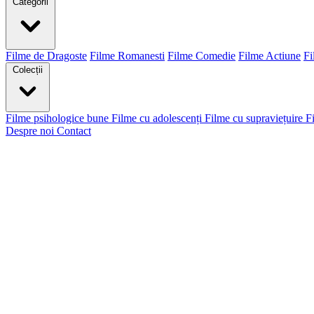
Categorii
Filme de Dragoste
Filme Romanesti
Filme Comedie
Filme Actiune
Fi
Colecții
Filme psihologice bune
Filme cu adolescenți
Filme cu supraviețuire
F
Despre noi
Contact