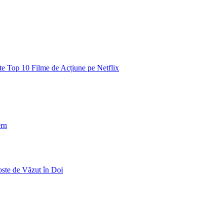
te
Top 10 Filme de Acțiune pe Netflix
rn
ste de Văzut în Doi