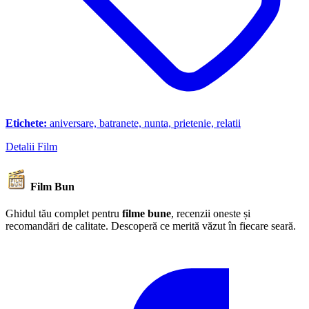
Etichete:
aniversare, batranete, nunta, prietenie, relatii
Detalii Film
Film Bun
Ghidul tău complet pentru
filme bune
, recenzii oneste și
recomandări de calitate. Descoperă ce merită văzut în fiecare seară.