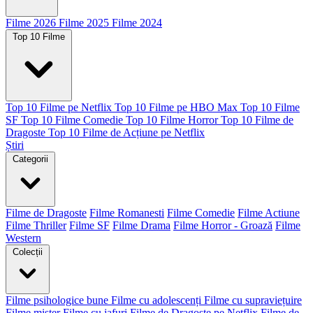
Filme 2026
Filme 2025
Filme 2024
Top 10 Filme
Top 10 Filme pe Netflix
Top 10 Filme pe HBO Max
Top 10 Filme
SF
Top 10 Filme Comedie
Top 10 Filme Horror
Top 10 Filme de
Dragoste
Top 10 Filme de Acțiune pe Netflix
Știri
Categorii
Filme de Dragoste
Filme Romanesti
Filme Comedie
Filme Actiune
Filme Thriller
Filme SF
Filme Drama
Filme Horror - Groază
Filme
Western
Colecții
Filme psihologice bune
Filme cu adolescenți
Filme cu supraviețuire
Filme mister
Filme cu jafuri
Filme de Dragoste pe Netflix
Filme de