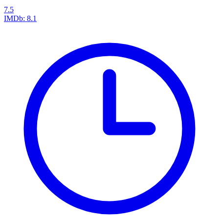
7.5
IMDb:
8.1