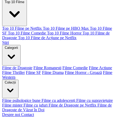
Top 10 Filme
Top 10 Filme pe Netflix
Top 10 Filme pe HBO Max
Top 10 Filme
SF
Top 10 Filme Comedie
Top 10 Filme Horror
Top 10 Filme de
Dragoste
Top 10 Filme de Acțiune pe Netflix
Știri
Categorii
Filme de Dragoste
Filme Romanesti
Filme Comedie
Filme Actiune
Filme Thriller
Filme SF
Filme Drama
Filme Horror - Groază
Filme
Western
Colecții
Filme psihologice bune
Filme cu adolescenți
Filme cu supraviețuire
Filme mister
Filme cu jafuri
Filme de Dragoste pe Netflix
Filme de
Dragoste de Văzut în Doi
Despre noi
Contact