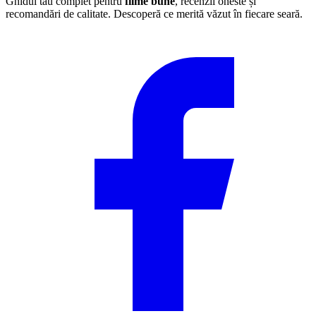
Ghidul tău complet pentru
filme bune
, recenzii oneste și
recomandări de calitate. Descoperă ce merită văzut în fiecare seară.