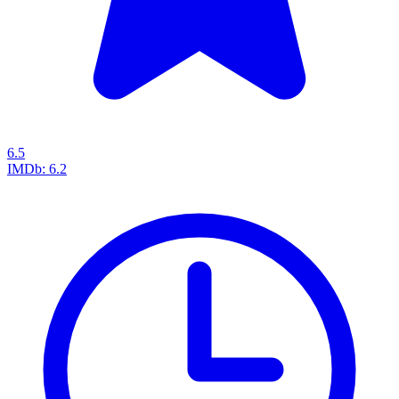
6.5
IMDb:
6.2