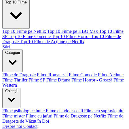
Top 10 Filme
Top 10 Filme pe Netflix
Top 10 Filme pe HBO Max
Top 10 Filme
SF
Top 10 Filme Comedie
Top 10 Filme Horror
Top 10 Filme de
Dragoste
Top 10 Filme de Acțiune pe Netflix
Știri
Categorii
Filme de Dragoste
Filme Romanesti
Filme Comedie
Filme Actiune
Filme Thriller
Filme SF
Filme Drama
Filme Horror - Groază
Filme
Western
Colecții
Filme psihologice bune
Filme cu adolescenți
Filme cu supraviețuire
Filme mister
Filme cu jafuri
Filme de Dragoste pe Netflix
Filme de
Dragoste de Văzut în Doi
Despre noi
Contact