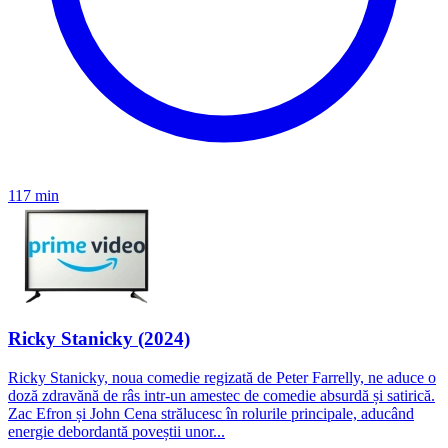
117 min
Ricky Stanicky (2024)
Ricky Stanicky, noua comedie regizată de Peter Farrelly, ne aduce o
doză zdravănă de râs intr-un amestec de comedie absurdă și satirică.
Zac Efron și John Cena strălucesc în rolurile principale, aducând
energie debordantă poveștii unor...