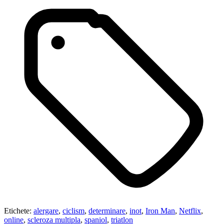
Etichete:
alergare
,
ciclism
,
determinare
,
inot
,
Iron Man
,
Netflix
,
online
,
scleroza multipla
,
spaniol
,
triatlon