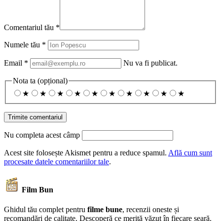
Comentariul tău
*
Numele tău
*
Email
*
Nu va fi publicat.
Nota ta
(opțional)
★
★
★
★
★
★
★
★
★
★
Nu completa acest câmp
Acest site folosește Akismet pentru a reduce spamul.
Află cum sunt
procesate datele comentariilor tale
.
Film Bun
Ghidul tău complet pentru
filme bune
, recenzii oneste și
recomandări de calitate. Descoperă ce merită văzut în fiecare seară.