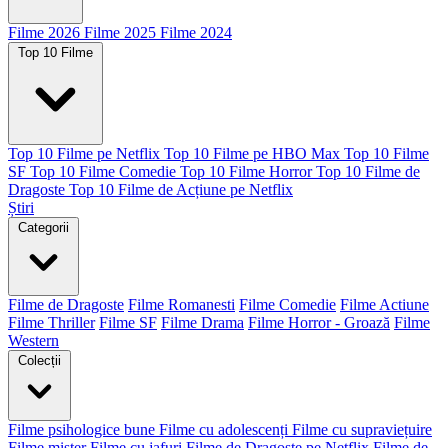
Filme 2026
Filme 2025
Filme 2024
Top 10 Filme
Top 10 Filme pe Netflix
Top 10 Filme pe HBO Max
Top 10 Filme
SF
Top 10 Filme Comedie
Top 10 Filme Horror
Top 10 Filme de
Dragoste
Top 10 Filme de Acțiune pe Netflix
Știri
Categorii
Filme de Dragoste
Filme Romanesti
Filme Comedie
Filme Actiune
Filme Thriller
Filme SF
Filme Drama
Filme Horror - Groază
Filme
Western
Colecții
Filme psihologice bune
Filme cu adolescenți
Filme cu supraviețuire
Filme mister
Filme cu jafuri
Filme de Dragoste pe Netflix
Filme de