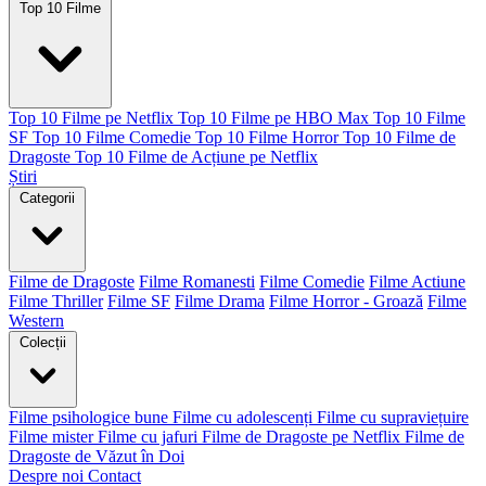
Top 10 Filme
Top 10 Filme pe Netflix
Top 10 Filme pe HBO Max
Top 10 Filme
SF
Top 10 Filme Comedie
Top 10 Filme Horror
Top 10 Filme de
Dragoste
Top 10 Filme de Acțiune pe Netflix
Știri
Categorii
Filme de Dragoste
Filme Romanesti
Filme Comedie
Filme Actiune
Filme Thriller
Filme SF
Filme Drama
Filme Horror - Groază
Filme
Western
Colecții
Filme psihologice bune
Filme cu adolescenți
Filme cu supraviețuire
Filme mister
Filme cu jafuri
Filme de Dragoste pe Netflix
Filme de
Dragoste de Văzut în Doi
Despre noi
Contact