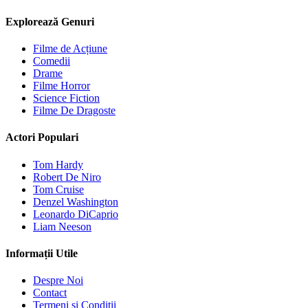
Explorează Genuri
Filme de Acțiune
Comedii
Drame
Filme Horror
Science Fiction
Filme De Dragoste
Actori Populari
Tom Hardy
Robert De Niro
Tom Cruise
Denzel Washington
Leonardo DiCaprio
Liam Neeson
Informații Utile
Despre Noi
Contact
Termeni și Condiții