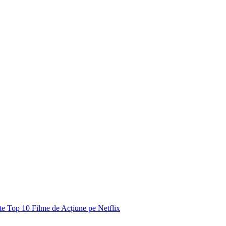
te
Top 10 Filme de Acțiune pe Netflix