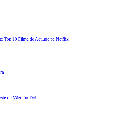
te
Top 10 Filme de Acțiune pe Netflix
rn
ste de Văzut în Doi