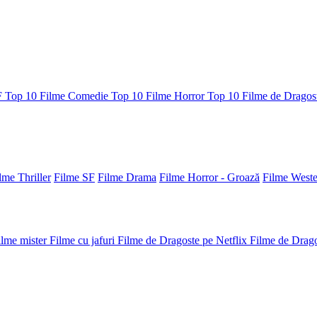
F
Top 10 Filme Comedie
Top 10 Filme Horror
Top 10 Filme de Dragos
lme Thriller
Filme SF
Filme Drama
Filme Horror - Groază
Filme Weste
ilme mister
Filme cu jafuri
Filme de Dragoste pe Netflix
Filme de Drago