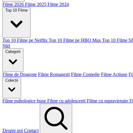
Filme 2026
Filme 2025
Filme 2024
Top 10 Filme
Top 10 Filme pe Netflix
Top 10 Filme pe HBO Max
Top 10 Filme S
Știri
Categorii
Filme de Dragoste
Filme Romanesti
Filme Comedie
Filme Actiune
Fi
Colecții
Filme psihologice bune
Filme cu adolescenți
Filme cu supraviețuire
F
Despre noi
Contact