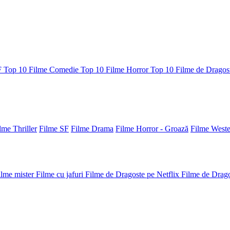
F
Top 10 Filme Comedie
Top 10 Filme Horror
Top 10 Filme de Dragos
lme Thriller
Filme SF
Filme Drama
Filme Horror - Groază
Filme Weste
ilme mister
Filme cu jafuri
Filme de Dragoste pe Netflix
Filme de Drago