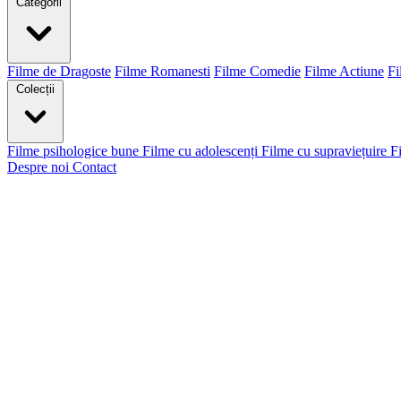
Categorii
Filme de Dragoste
Filme Romanesti
Filme Comedie
Filme Actiune
Fi
Colecții
Filme psihologice bune
Filme cu adolescenți
Filme cu supraviețuire
F
Despre noi
Contact