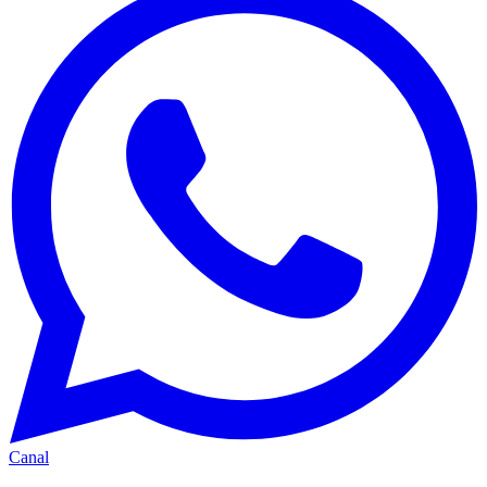
Canal