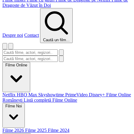
Dragoste de Văzut în Doi
Despre noi
Contact
Caută un film...
Filme Online
Netflix
HBO Max
Skyshowtime
PrimeVideo
Disney+
Filme Online
Românești
Listă completă Filme Online
Filme Noi
Filme 2026
Filme 2025
Filme 2024