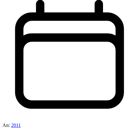
An:
2011