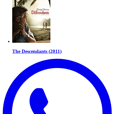
The Descendants (2011)