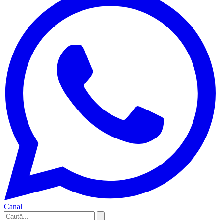
Canal