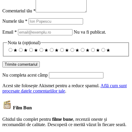
Comentariul tău
*
Numele tău
*
Email
*
Nu va fi publicat.
Nota ta
(opțional)
★
★
★
★
★
★
★
★
★
★
Nu completa acest câmp
Acest site folosește Akismet pentru a reduce spamul.
Află cum sunt
procesate datele comentariilor tale
.
Film Bun
Ghidul tău complet pentru
filme bune
, recenzii oneste și
recomandări de calitate. Descoperă ce merită văzut în fiecare seară.