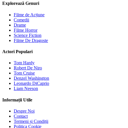
Explorează Genuri
Filme de Acțiune
Comedii
Drame
Filme Horror
Science Fiction
Filme De Dragoste
Actori Populari
Tom Hardy
Robert De Niro
Tom Cruise
Denzel Washington
Leonardo DiCaprio
Liam Neeson
Informații Utile
Despre Noi
Contact
Termeni și Condiții
Politica Cookie