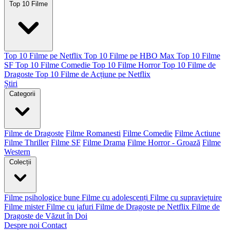
Top 10 Filme
Top 10 Filme pe Netflix
Top 10 Filme pe HBO Max
Top 10 Filme
SF
Top 10 Filme Comedie
Top 10 Filme Horror
Top 10 Filme de
Dragoste
Top 10 Filme de Acțiune pe Netflix
Știri
Categorii
Filme de Dragoste
Filme Romanesti
Filme Comedie
Filme Actiune
Filme Thriller
Filme SF
Filme Drama
Filme Horror - Groază
Filme
Western
Colecții
Filme psihologice bune
Filme cu adolescenți
Filme cu supraviețuire
Filme mister
Filme cu jafuri
Filme de Dragoste pe Netflix
Filme de
Dragoste de Văzut în Doi
Despre noi
Contact