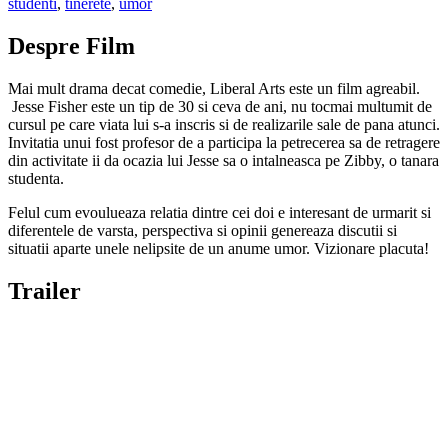
studenti
,
tinerete
,
umor
Despre Film
Mai mult drama decat comedie, Liberal Arts este un film agreabil.
Jesse Fisher este un tip de 30 si ceva de ani, nu tocmai multumit de
cursul pe care viata lui s-a inscris si de realizarile sale de pana atunci.
Invitatia unui fost profesor de a participa la petrecerea sa de retragere
din activitate ii da ocazia lui Jesse sa o intalneasca pe Zibby, o tanara
studenta.
Felul cum evoulueaza relatia dintre cei doi e interesant de urmarit si
diferentele de varsta, perspectiva si opinii genereaza discutii si
situatii aparte unele nelipsite de un anume umor. Vizionare placuta!
Trailer