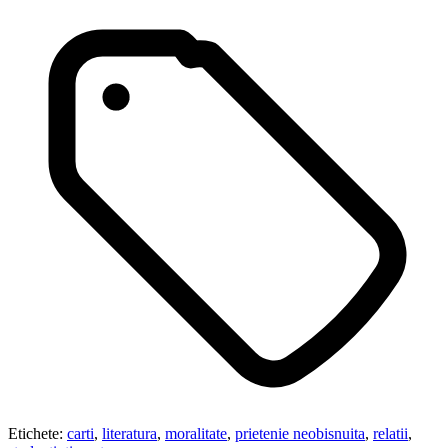
Etichete:
carti
,
literatura
,
moralitate
,
prietenie neobisnuita
,
relatii
,