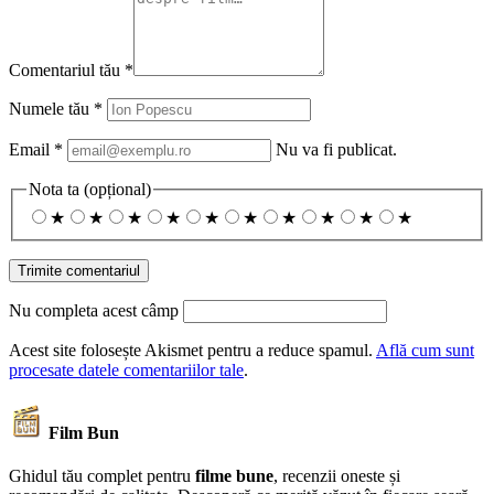
Comentariul tău
*
Numele tău
*
Email
*
Nu va fi publicat.
Nota ta
(opțional)
★
★
★
★
★
★
★
★
★
★
Nu completa acest câmp
Acest site folosește Akismet pentru a reduce spamul.
Află cum sunt
procesate datele comentariilor tale
.
Film Bun
Ghidul tău complet pentru
filme bune
, recenzii oneste și