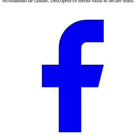
recomandări de calitate. Descoperă ce merită văzut în fiecare seară.