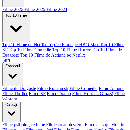
Filme 2026
Filme 2025
Filme 2024
Top 10 Filme
Top 10 Filme pe Netflix
Top 10 Filme pe HBO Max
Top 10 Filme
SF
Top 10 Filme Comedie
Top 10 Filme Horror
Top 10 Filme de
Dragoste
Top 10 Filme de Acțiune pe Netflix
Știri
Categorii
Filme de Dragoste
Filme Romanesti
Filme Comedie
Filme Actiune
Filme Thriller
Filme SF
Filme Drama
Filme Horror - Groază
Filme
Western
Colecții
Filme psihologice bune
Filme cu adolescenți
Filme cu supraviețuire
Filme mister
Filme cu jafuri
Filme de Dragoste pe Netflix
Filme de