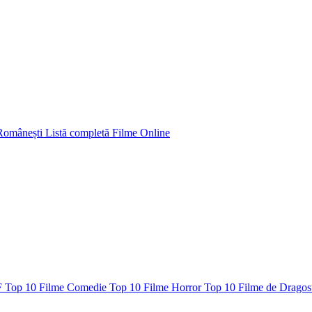
Românești
Listă completă Filme Online
F
Top 10 Filme Comedie
Top 10 Filme Horror
Top 10 Filme de Dragos