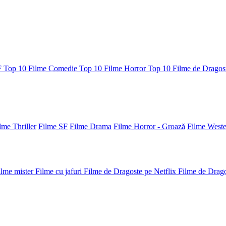
F
Top 10 Filme Comedie
Top 10 Filme Horror
Top 10 Filme de Dragos
lme Thriller
Filme SF
Filme Drama
Filme Horror - Groază
Filme Weste
ilme mister
Filme cu jafuri
Filme de Dragoste pe Netflix
Filme de Drago