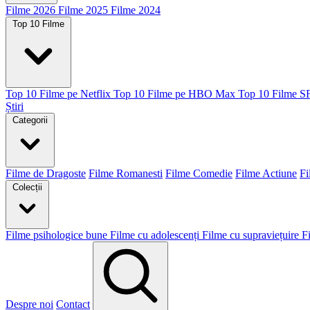
Filme 2026
Filme 2025
Filme 2024
Top 10 Filme
Top 10 Filme pe Netflix
Top 10 Filme pe HBO Max
Top 10 Filme S
Știri
Categorii
Filme de Dragoste
Filme Romanesti
Filme Comedie
Filme Actiune
Fi
Colecții
Filme psihologice bune
Filme cu adolescenți
Filme cu supraviețuire
F
Despre noi
Contact