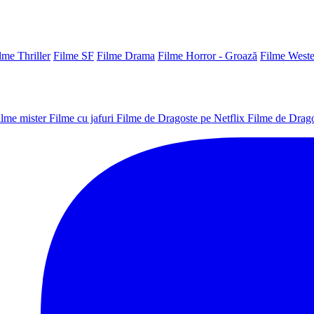
lme Thriller
Filme SF
Filme Drama
Filme Horror - Groază
Filme Weste
ilme mister
Filme cu jafuri
Filme de Dragoste pe Netflix
Filme de Drago