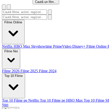
Caută un film...
Filme Online
Netflix
HBO Max
Skyshowtime
PrimeVideo
Disney+
Filme Online 
Filme Noi
Filme 2026
Filme 2025
Filme 2024
Top 10 Filme
Top 10 Filme pe Netflix
Top 10 Filme pe HBO Max
Top 10 Filme S
Știri