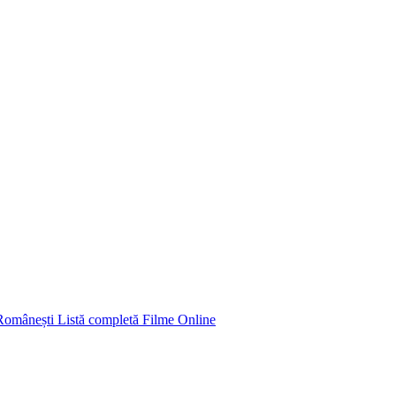
Românești
Listă completă Filme Online