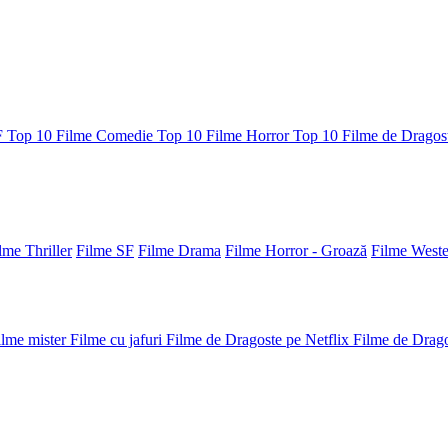
F
Top 10 Filme Comedie
Top 10 Filme Horror
Top 10 Filme de Dragos
lme Thriller
Filme SF
Filme Drama
Filme Horror - Groază
Filme Weste
ilme mister
Filme cu jafuri
Filme de Dragoste pe Netflix
Filme de Drago