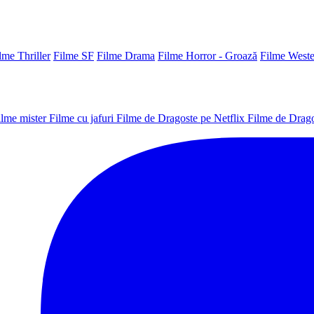
lme Thriller
Filme SF
Filme Drama
Filme Horror - Groază
Filme Weste
ilme mister
Filme cu jafuri
Filme de Dragoste pe Netflix
Filme de Drago