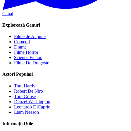
Canal
Explorează Genuri
Filme de Acțiune
Comedii
Drame
Filme Horror
Science Fiction
Filme De Dragoste
Actori Populari
Tom Hardy
Robert De Niro
Tom Cruise
Denzel Washington
Leonardo DiCaprio
Liam Neeson
Informații Utile