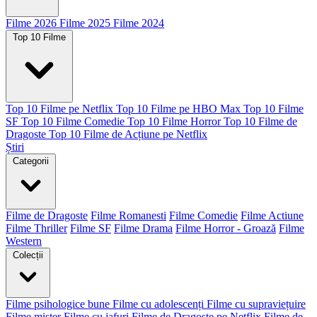
Filme 2026
Filme 2025
Filme 2024
Top 10 Filme
Top 10 Filme pe Netflix
Top 10 Filme pe HBO Max
Top 10 Filme
SF
Top 10 Filme Comedie
Top 10 Filme Horror
Top 10 Filme de
Dragoste
Top 10 Filme de Acțiune pe Netflix
Știri
Categorii
Filme de Dragoste
Filme Romanesti
Filme Comedie
Filme Actiune
Filme Thriller
Filme SF
Filme Drama
Filme Horror - Groază
Filme
Western
Colecții
Filme psihologice bune
Filme cu adolescenți
Filme cu supraviețuire
Filme mister
Filme cu jafuri
Filme de Dragoste pe Netflix
Filme de