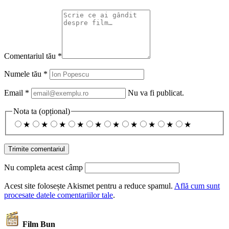
Comentariul tău
*
Numele tău
*
Email
*
Nu va fi publicat.
Nota ta
(opțional)
★
★
★
★
★
★
★
★
★
★
Nu completa acest câmp
Acest site folosește Akismet pentru a reduce spamul.
Află cum sunt
procesate datele comentariilor tale
.
Film Bun