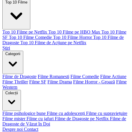
Top 10 Filme
Top 10 Filme pe Netflix
Top 10 Filme pe HBO Max
Top 10 Filme
SF
Top 10 Filme Comedie
Top 10 Filme Horror
Top 10 Filme de
Dragoste
Top 10 Filme de Acțiune pe Netflix
Știri
Categorii
Filme de Dragoste
Filme Romanesti
Filme Comedie
Filme Actiune
Filme Thriller
Filme SF
Filme Drama
Filme Horror - Groază
Filme
Western
Colecții
Filme psihologice bune
Filme cu adolescenți
Filme cu supraviețuire
Filme mister
Filme cu jafuri
Filme de Dragoste pe Netflix
Filme de
Dragoste de Văzut în Doi
Despre noi
Contact