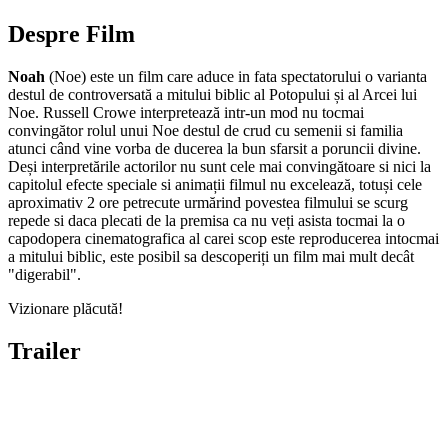
Despre Film
Noah
(Noe) este un film care aduce in fata spectatorului o varianta
destul de controversată a mitului biblic al Potopului și al Arcei lui
Noe. Russell Crowe interpretează intr-un mod nu tocmai
convingător rolul unui Noe destul de crud cu semenii si familia
atunci când vine vorba de ducerea la bun sfarsit a poruncii divine.
Deși interpretările actorilor nu sunt cele mai convingătoare si nici la
capitolul efecte speciale si animații filmul nu excelează, totuși cele
aproximativ 2 ore petrecute urmărind povestea filmului se scurg
repede si daca plecati de la premisa ca nu veți asista tocmai la o
capodopera cinematografica al carei scop este reproducerea intocmai
a mitului biblic, este posibil sa descoperiți un film mai mult decât
"digerabil".
Vizionare plăcută!
Trailer