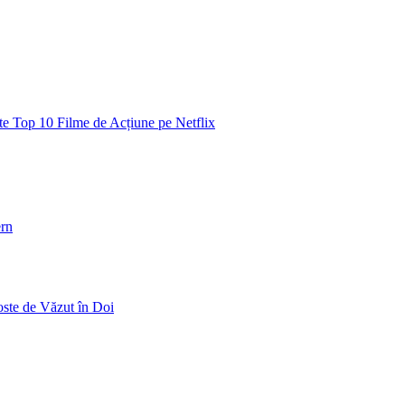
te
Top 10 Filme de Acțiune pe Netflix
rn
ste de Văzut în Doi