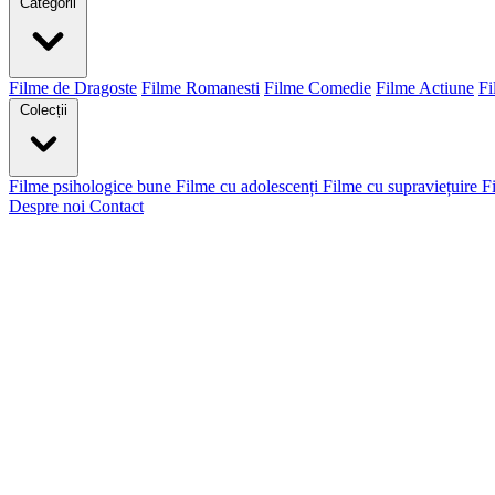
Categorii
Filme de Dragoste
Filme Romanesti
Filme Comedie
Filme Actiune
Fi
Colecții
Filme psihologice bune
Filme cu adolescenți
Filme cu supraviețuire
F
Despre noi
Contact