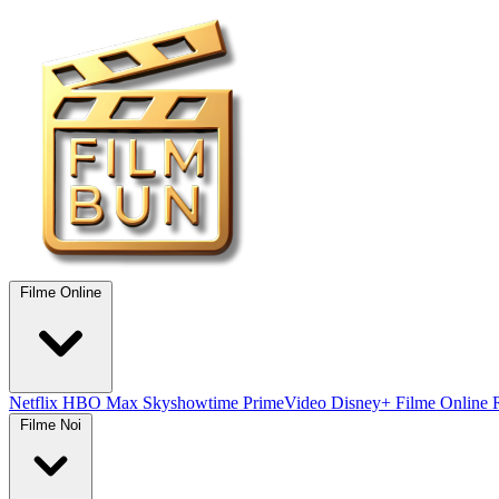
Filme Online
Netflix
HBO Max
Skyshowtime
PrimeVideo
Disney+
Filme Online 
Filme Noi