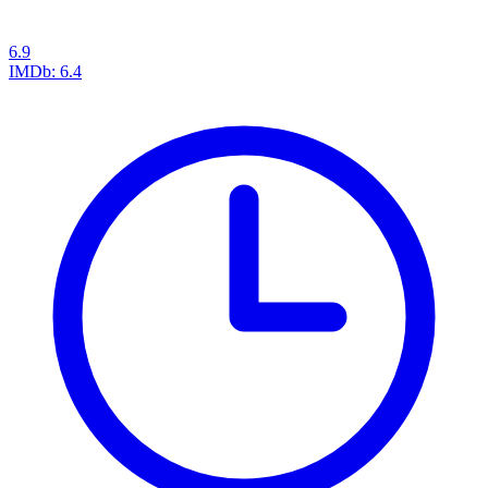
6.9
IMDb:
6.4