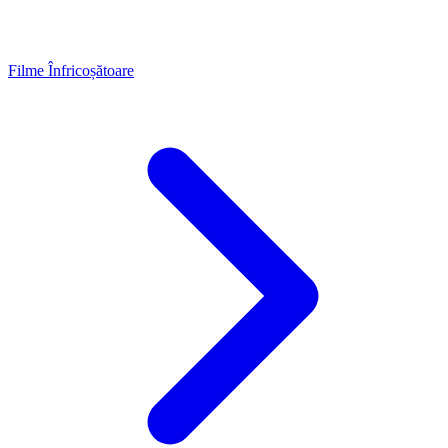
Filme Înfricoșătoare