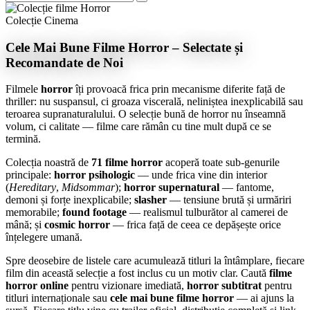
Colecție Cinema
Cele Mai Bune Filme Horror – Selectate și
Recomandate de Noi
Filmele
horror
îți provoacă frica prin mecanisme diferite față de
thriller: nu suspansul, ci groaza viscerală, neliniștea inexplicabilă sau
teroarea supranaturalului. O selecție bună de horror nu înseamnă
volum, ci calitate — filme care rămân cu tine mult după ce se
termină.
Colecția noastră de
71 filme horror
acoperă toate sub-genurile
principale:
horror psihologic
— unde frica vine din interior
(
Hereditary
,
Midsommar
);
horror supernatural
— fantome,
demoni și forțe inexplicabile;
slasher
— tensiune brută și urmăriri
memorabile;
found footage
— realismul tulburător al camerei de
mână; și
cosmic horror
— frica față de ceea ce depășește orice
înțelegere umană.
Spre deosebire de listele care acumulează titluri la întâmplare, fiecare
film din această selecție a fost inclus cu un motiv clar. Caută
filme
horror online
pentru vizionare imediată,
horror subtitrat
pentru
titluri internaționale sau
cele mai bune filme horror
— ai ajuns la