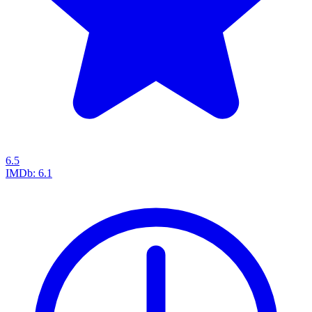
6.5
IMDb:
6.1