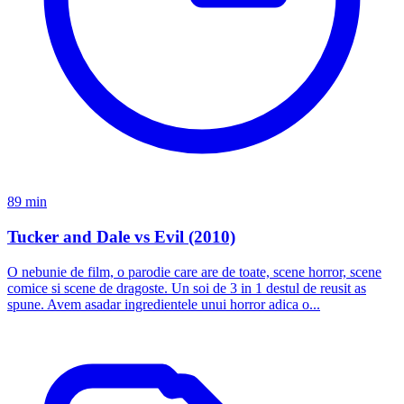
89 min
Tucker and Dale vs Evil (2010)
O nebunie de film, o parodie care are de toate, scene horror, scene
comice si scene de dragoste. Un soi de 3 in 1 destul de reusit as
spune. Avem asadar ingredientele unui horror adica o...