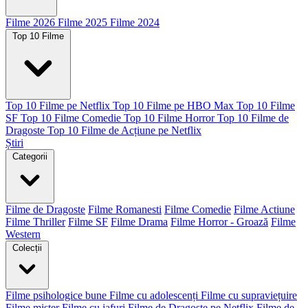
Filme 2026
Filme 2025
Filme 2024
Top 10 Filme
Top 10 Filme pe Netflix
Top 10 Filme pe HBO Max
Top 10 Filme
SF
Top 10 Filme Comedie
Top 10 Filme Horror
Top 10 Filme de
Dragoste
Top 10 Filme de Acțiune pe Netflix
Știri
Categorii
Filme de Dragoste
Filme Romanesti
Filme Comedie
Filme Actiune
Filme Thriller
Filme SF
Filme Drama
Filme Horror - Groază
Filme
Western
Colecții
Filme psihologice bune
Filme cu adolescenți
Filme cu supraviețuire
Filme mister
Filme cu jafuri
Filme de Dragoste pe Netflix
Filme de