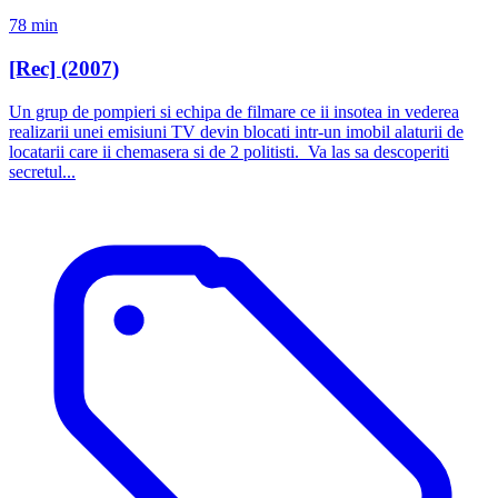
78 min
[Rec] (2007)
Un grup de pompieri si echipa de filmare ce ii insotea in vederea
realizarii unei emisiuni TV devin blocati intr-un imobil alaturii de
locatarii care ii chemasera si de 2 politisti. Va las sa descoperiti
secretul...