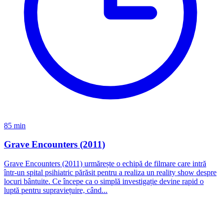
85 min
Grave Encounters (2011)
Grave Encounters (2011) urmărește o echipă de filmare care intră
într-un spital psihiatric părăsit pentru a realiza un reality show despre
locuri bântuite. Ce începe ca o simplă investigație devine rapid o
luptă pentru supraviețuire, când...