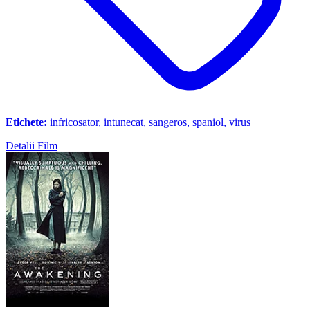
Etichete:
infricosator, intunecat, sangeros, spaniol, virus
Detalii Film