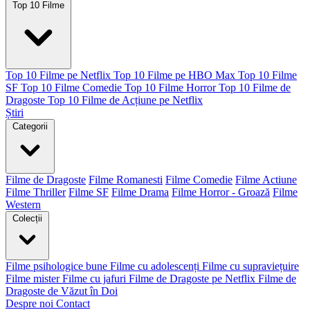
Top 10 Filme
Top 10 Filme pe Netflix
Top 10 Filme pe HBO Max
Top 10 Filme
SF
Top 10 Filme Comedie
Top 10 Filme Horror
Top 10 Filme de
Dragoste
Top 10 Filme de Acțiune pe Netflix
Știri
Categorii
Filme de Dragoste
Filme Romanesti
Filme Comedie
Filme Actiune
Filme Thriller
Filme SF
Filme Drama
Filme Horror - Groază
Filme
Western
Colecții
Filme psihologice bune
Filme cu adolescenți
Filme cu supraviețuire
Filme mister
Filme cu jafuri
Filme de Dragoste pe Netflix
Filme de
Dragoste de Văzut în Doi
Despre noi
Contact