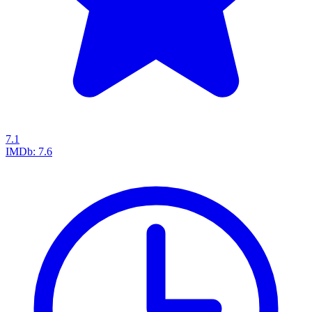
7.1
IMDb:
7.6