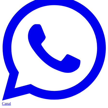
Canal