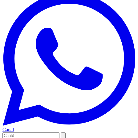
Canal