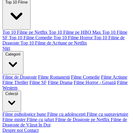
Top 10 Filme
Top 10 Filme pe Netflix
Top 10 Filme pe HBO Max
Top 10 Filme
SF
Top 10 Filme Comedie
Top 10 Filme Horror
Top 10 Filme de
Dragoste
Top 10 Filme de Acțiune pe Netflix
Știri
Categorii
Filme de Dragoste
Filme Romanesti
Filme Comedie
Filme Actiune
Filme Thriller
Filme SF
Filme Drama
Filme Horror - Groază
Filme
Western
Colecții
Filme psihologice bune
Filme cu adolescenți
Filme cu supraviețuire
Filme mister
Filme cu jafuri
Filme de Dragoste pe Netflix
Filme de
Dragoste de Văzut în Doi
Despre noi
Contact