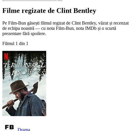
Filme regizate de Clint Bentley
Pe Film-Bun găsești filmul regizat de Clint Bentley, văzut și recenzat
de echipa noastră — cu nota Film-Bun, nota IMDb și o scurtă
prezentare fără spoilere.
Filmul 1 din 1
Drama