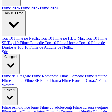
Filme 2026
Filme 2025
Filme 2024
Top 10 Filme
Top 10 Filme pe Netflix
Top 10 Filme pe HBO Max
Top 10 Filme
SF
Top 10 Filme Comedie
Top 10 Filme Horror
Top 10 Filme de
Dragoste
Top 10 Filme de Acțiune pe Netflix
Știri
Categorii
Filme de Dragoste
Filme Romanesti
Filme Comedie
Filme Actiune
Filme Thriller
Filme SF
Filme Drama
Filme Horror - Groază
Filme
Western
Colecții
Filme psihologice bune
Filme cu adolescenți
Filme cu supraviețuire
Filme mister
Filme cu jafuri
Filme de Dragoste pe Netflix
Filme de