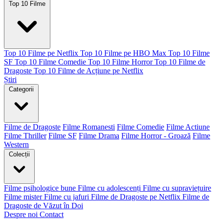
Top 10 Filme
Top 10 Filme pe Netflix
Top 10 Filme pe HBO Max
Top 10 Filme
SF
Top 10 Filme Comedie
Top 10 Filme Horror
Top 10 Filme de
Dragoste
Top 10 Filme de Acțiune pe Netflix
Știri
Categorii
Filme de Dragoste
Filme Romanesti
Filme Comedie
Filme Actiune
Filme Thriller
Filme SF
Filme Drama
Filme Horror - Groază
Filme
Western
Colecții
Filme psihologice bune
Filme cu adolescenți
Filme cu supraviețuire
Filme mister
Filme cu jafuri
Filme de Dragoste pe Netflix
Filme de
Dragoste de Văzut în Doi
Despre noi
Contact