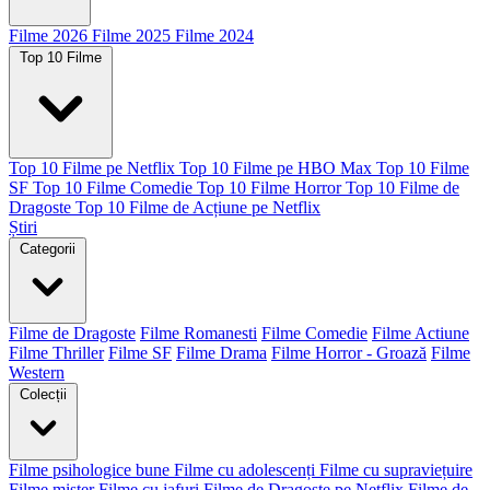
Filme 2026
Filme 2025
Filme 2024
Top 10 Filme
Top 10 Filme pe Netflix
Top 10 Filme pe HBO Max
Top 10 Filme
SF
Top 10 Filme Comedie
Top 10 Filme Horror
Top 10 Filme de
Dragoste
Top 10 Filme de Acțiune pe Netflix
Știri
Categorii
Filme de Dragoste
Filme Romanesti
Filme Comedie
Filme Actiune
Filme Thriller
Filme SF
Filme Drama
Filme Horror - Groază
Filme
Western
Colecții
Filme psihologice bune
Filme cu adolescenți
Filme cu supraviețuire
Filme mister
Filme cu jafuri
Filme de Dragoste pe Netflix
Filme de