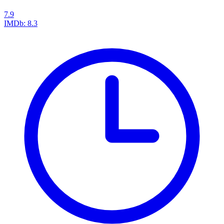
7.9
IMDb:
8.3