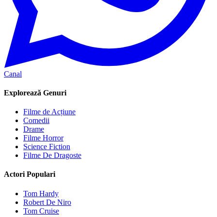
Canal
Explorează Genuri
Filme de Acțiune
Comedii
Drame
Filme Horror
Science Fiction
Filme De Dragoste
Actori Populari
Tom Hardy
Robert De Niro
Tom Cruise