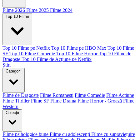
Filme 2026
Filme 2025
Filme 2024
Top 10 Filme
Top 10 Filme pe Netflix
Top 10 Filme pe HBO Max
Top 10 Filme
SF
Top 10 Filme Comedie
Top 10 Filme Horror
Top 10 Filme de
Dragoste
Top 10 Filme de Acțiune pe Netflix
Știri
Categorii
Filme de Dragoste
Filme Romanesti
Filme Comedie
Filme Actiune
Filme Thriller
Filme SF
Filme Drama
Filme Horror - Groază
Filme
Western
Colecții
Filme psihologice bune
Filme cu adolescenți
Filme cu supraviețuire
Filme mister
Filme cu jafuri
Filme de Dragoste pe Netflix
Filme de