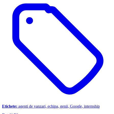
Etichete:
agenti de vanzari, echipa, genii, Google, internship