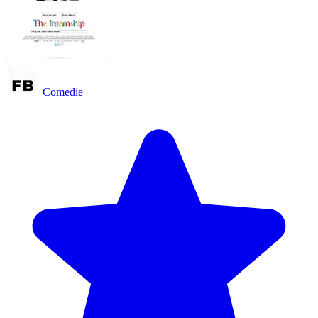
Comedie