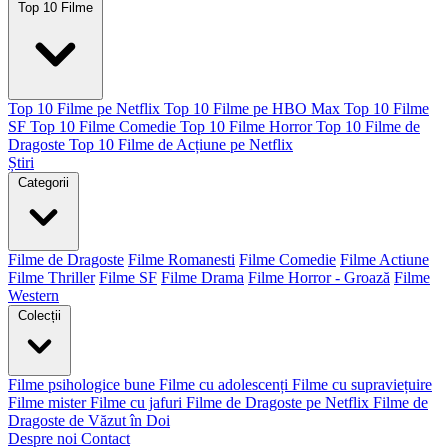
Top 10 Filme
Top 10 Filme pe Netflix
Top 10 Filme pe HBO Max
Top 10 Filme
SF
Top 10 Filme Comedie
Top 10 Filme Horror
Top 10 Filme de
Dragoste
Top 10 Filme de Acțiune pe Netflix
Știri
Categorii
Filme de Dragoste
Filme Romanesti
Filme Comedie
Filme Actiune
Filme Thriller
Filme SF
Filme Drama
Filme Horror - Groază
Filme
Western
Colecții
Filme psihologice bune
Filme cu adolescenți
Filme cu supraviețuire
Filme mister
Filme cu jafuri
Filme de Dragoste pe Netflix
Filme de
Dragoste de Văzut în Doi
Despre noi
Contact