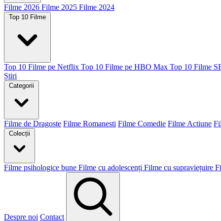
Filme 2026
Filme 2025
Filme 2024
Top 10 Filme
Top 10 Filme pe Netflix
Top 10 Filme pe HBO Max
Top 10 Filme S
Știri
Categorii
Filme de Dragoste
Filme Romanesti
Filme Comedie
Filme Actiune
Fi
Colecții
Filme psihologice bune
Filme cu adolescenți
Filme cu supraviețuire
F
Despre noi
Contact