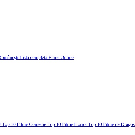
Românești
Listă completă Filme Online
F
Top 10 Filme Comedie
Top 10 Filme Horror
Top 10 Filme de Dragos