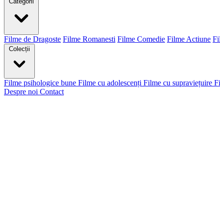
Categorii
Filme de Dragoste
Filme Romanesti
Filme Comedie
Filme Actiune
Fi
Colecții
Filme psihologice bune
Filme cu adolescenți
Filme cu supraviețuire
F
Despre noi
Contact