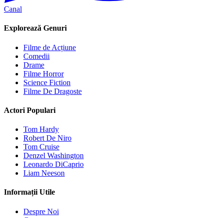
Canal
Explorează Genuri
Filme de Acțiune
Comedii
Drame
Filme Horror
Science Fiction
Filme De Dragoste
Actori Populari
Tom Hardy
Robert De Niro
Tom Cruise
Denzel Washington
Leonardo DiCaprio
Liam Neeson
Informații Utile
Despre Noi