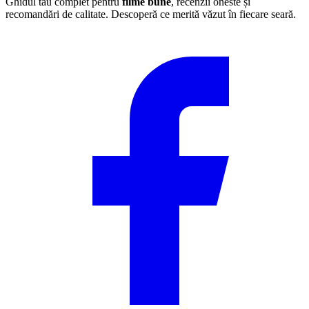
Ghidul tău complet pentru
filme bune
, recenzii oneste și
recomandări de calitate. Descoperă ce merită văzut în fiecare seară.