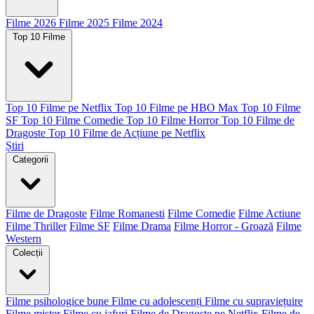
Filme 2026
Filme 2025
Filme 2024
Top 10 Filme
Top 10 Filme pe Netflix
Top 10 Filme pe HBO Max
Top 10 Filme
SF
Top 10 Filme Comedie
Top 10 Filme Horror
Top 10 Filme de
Dragoste
Top 10 Filme de Acțiune pe Netflix
Știri
Categorii
Filme de Dragoste
Filme Romanesti
Filme Comedie
Filme Actiune
Filme Thriller
Filme SF
Filme Drama
Filme Horror - Groază
Filme
Western
Colecții
Filme psihologice bune
Filme cu adolescenți
Filme cu supraviețuire
Filme mister
Filme cu jafuri
Filme de Dragoste pe Netflix
Filme de