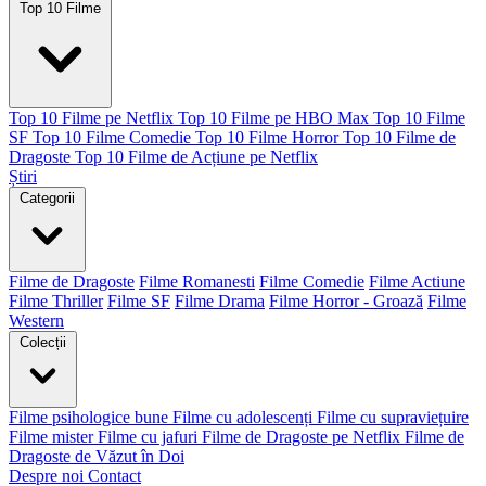
Top 10 Filme
Top 10 Filme pe Netflix
Top 10 Filme pe HBO Max
Top 10 Filme
SF
Top 10 Filme Comedie
Top 10 Filme Horror
Top 10 Filme de
Dragoste
Top 10 Filme de Acțiune pe Netflix
Știri
Categorii
Filme de Dragoste
Filme Romanesti
Filme Comedie
Filme Actiune
Filme Thriller
Filme SF
Filme Drama
Filme Horror - Groază
Filme
Western
Colecții
Filme psihologice bune
Filme cu adolescenți
Filme cu supraviețuire
Filme mister
Filme cu jafuri
Filme de Dragoste pe Netflix
Filme de
Dragoste de Văzut în Doi
Despre noi
Contact