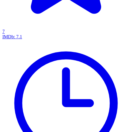
7
IMDb:
7.1