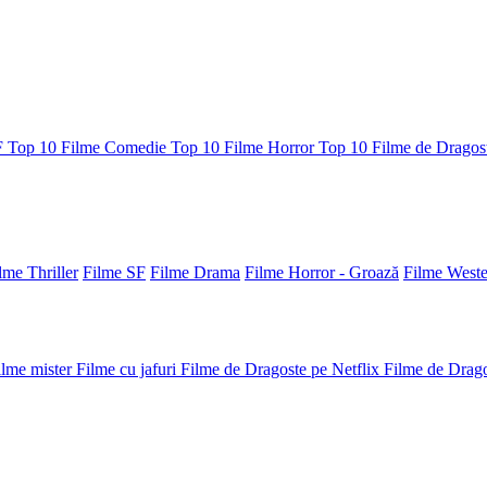
F
Top 10 Filme Comedie
Top 10 Filme Horror
Top 10 Filme de Dragos
lme Thriller
Filme SF
Filme Drama
Filme Horror - Groază
Filme Weste
ilme mister
Filme cu jafuri
Filme de Dragoste pe Netflix
Filme de Drago