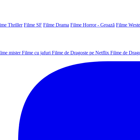
lme Thriller
Filme SF
Filme Drama
Filme Horror - Groază
Filme Weste
ilme mister
Filme cu jafuri
Filme de Dragoste pe Netflix
Filme de Drago