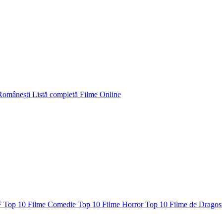
Românești
Listă completă Filme Online
F
Top 10 Filme Comedie
Top 10 Filme Horror
Top 10 Filme de Dragos