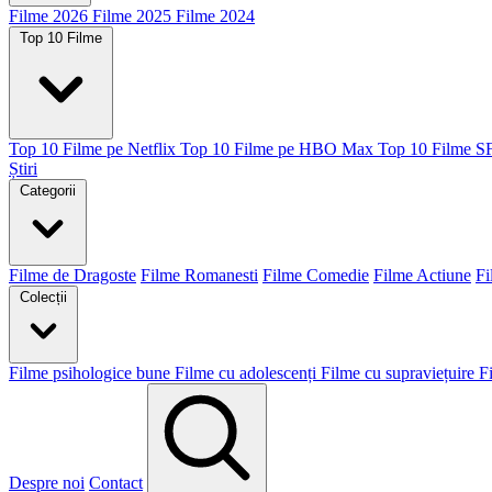
Filme 2026
Filme 2025
Filme 2024
Top 10 Filme
Top 10 Filme pe Netflix
Top 10 Filme pe HBO Max
Top 10 Filme S
Știri
Categorii
Filme de Dragoste
Filme Romanesti
Filme Comedie
Filme Actiune
Fi
Colecții
Filme psihologice bune
Filme cu adolescenți
Filme cu supraviețuire
F
Despre noi
Contact