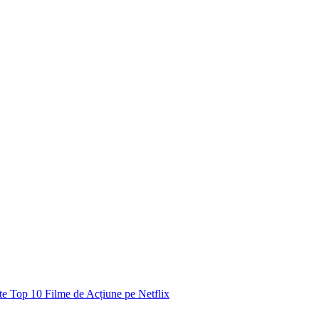
te
Top 10 Filme de Acțiune pe Netflix