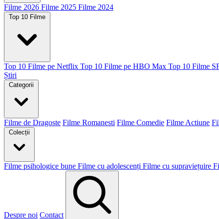
Filme 2026
Filme 2025
Filme 2024
Top 10 Filme
Top 10 Filme pe Netflix
Top 10 Filme pe HBO Max
Top 10 Filme S
Știri
Categorii
Filme de Dragoste
Filme Romanesti
Filme Comedie
Filme Actiune
Fi
Colecții
Filme psihologice bune
Filme cu adolescenți
Filme cu supraviețuire
F
Despre noi
Contact