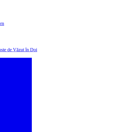
rn
ste de Văzut în Doi