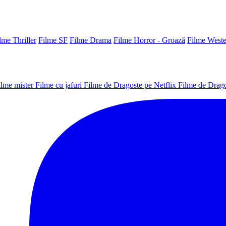
lme Thriller
Filme SF
Filme Drama
Filme Horror - Groază
Filme Weste
ilme mister
Filme cu jafuri
Filme de Dragoste pe Netflix
Filme de Drago