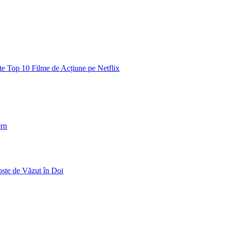
te
Top 10 Filme de Acțiune pe Netflix
rn
ste de Văzut în Doi