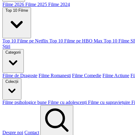
Filme 2026
Filme 2025
Filme 2024
Top 10 Filme
Top 10 Filme pe Netflix
Top 10 Filme pe HBO Max
Top 10 Filme S
Știri
Categorii
Filme de Dragoste
Filme Romanesti
Filme Comedie
Filme Actiune
Fi
Colecții
Filme psihologice bune
Filme cu adolescenți
Filme cu supraviețuire
F
Despre noi
Contact