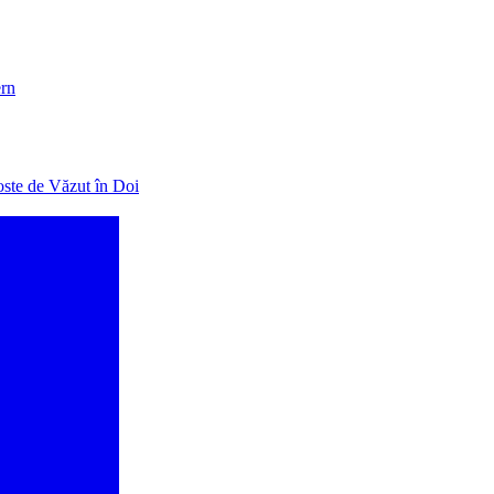
rn
ste de Văzut în Doi