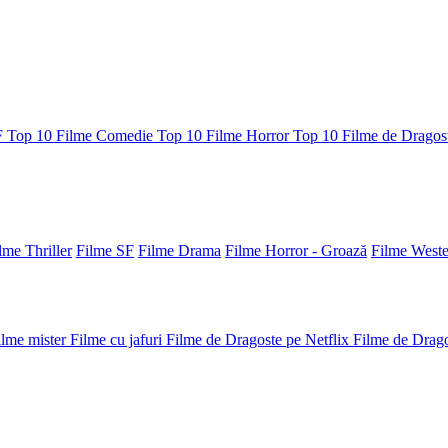
F
Top 10 Filme Comedie
Top 10 Filme Horror
Top 10 Filme de Dragos
lme Thriller
Filme SF
Filme Drama
Filme Horror - Groază
Filme Weste
ilme mister
Filme cu jafuri
Filme de Dragoste pe Netflix
Filme de Drago