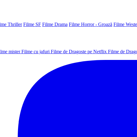
lme Thriller
Filme SF
Filme Drama
Filme Horror - Groază
Filme Weste
ilme mister
Filme cu jafuri
Filme de Dragoste pe Netflix
Filme de Drago