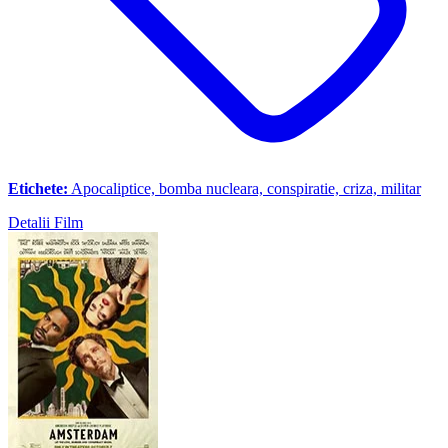
Etichete:
Apocaliptice, bomba nucleara, conspiratie, criza, militar
Detalii Film