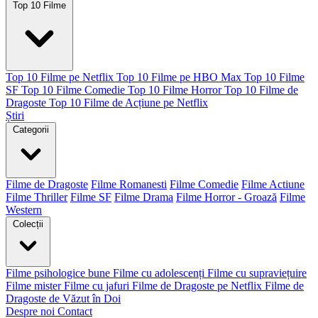
Top 10 Filme
Top 10 Filme pe Netflix
Top 10 Filme pe HBO Max
Top 10 Filme
SF
Top 10 Filme Comedie
Top 10 Filme Horror
Top 10 Filme de
Dragoste
Top 10 Filme de Acțiune pe Netflix
Știri
Categorii
Filme de Dragoste
Filme Romanesti
Filme Comedie
Filme Actiune
Filme Thriller
Filme SF
Filme Drama
Filme Horror - Groază
Filme
Western
Colecții
Filme psihologice bune
Filme cu adolescenți
Filme cu supraviețuire
Filme mister
Filme cu jafuri
Filme de Dragoste pe Netflix
Filme de
Dragoste de Văzut în Doi
Despre noi
Contact