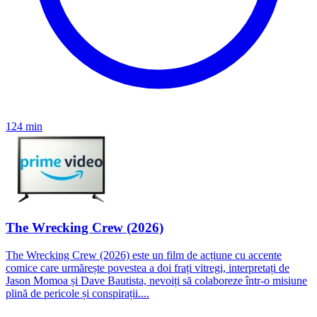
124 min
The Wrecking Crew (2026)
The Wrecking Crew (2026) este un film de acțiune cu accente
comice care urmărește povestea a doi frați vitregi, interpretați de
Jason Momoa și Dave Bautista, nevoiți să colaboreze într-o misiune
plină de pericole și conspirații....