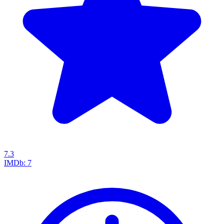
7.3
IMDb:
7