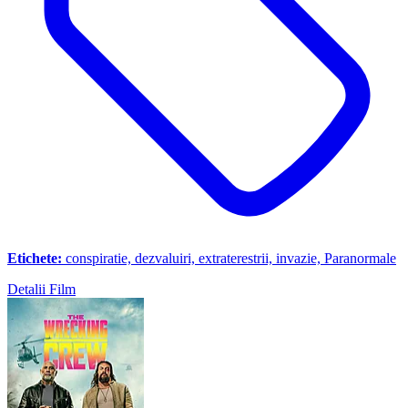
Etichete:
conspiratie, dezvaluiri, extraterestrii, invazie, Paranormale
Detalii Film