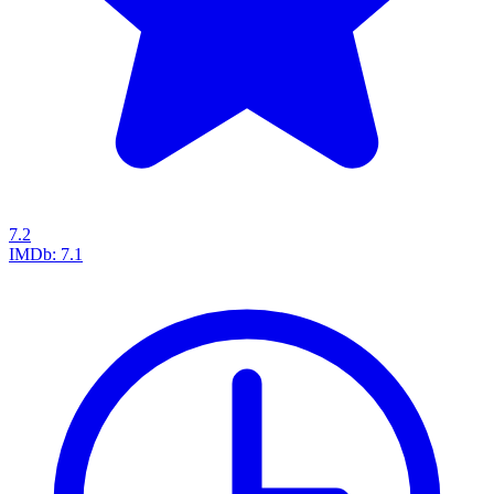
7.2
IMDb:
7.1