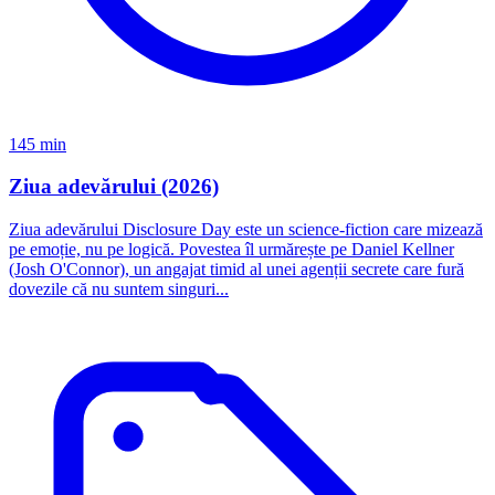
145 min
Ziua adevărului (2026)
Ziua adevărului Disclosure Day este un science-fiction care mizează
pe emoție, nu pe logică. Povestea îl urmărește pe Daniel Kellner
(Josh O'Connor), un angajat timid al unei agenții secrete care fură
dovezile că nu suntem singuri...