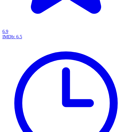
6.9
IMDb:
6.5