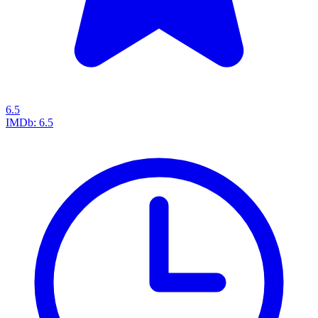
6.5
IMDb:
6.5