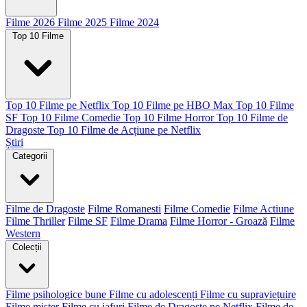
Filme 2026
Filme 2025
Filme 2024
Top 10 Filme
Top 10 Filme pe Netflix
Top 10 Filme pe HBO Max
Top 10 Filme
SF
Top 10 Filme Comedie
Top 10 Filme Horror
Top 10 Filme de
Dragoste
Top 10 Filme de Acțiune pe Netflix
Știri
Categorii
Filme de Dragoste
Filme Romanesti
Filme Comedie
Filme Actiune
Filme Thriller
Filme SF
Filme Drama
Filme Horror - Groază
Filme
Western
Colecții
Filme psihologice bune
Filme cu adolescenți
Filme cu supraviețuire
Filme mister
Filme cu jafuri
Filme de Dragoste pe Netflix
Filme de