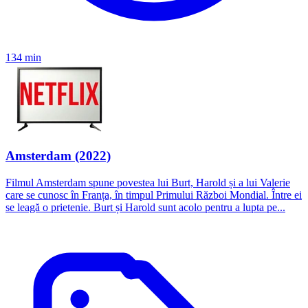
134 min
Amsterdam (2022)
Filmul Amsterdam spune povestea lui Burt, Harold și a lui Valerie
care se cunosc în Franța, în timpul Primului Război Mondial. Între ei
se leagă o prietenie. Burt și Harold sunt acolo pentru a lupta pe...