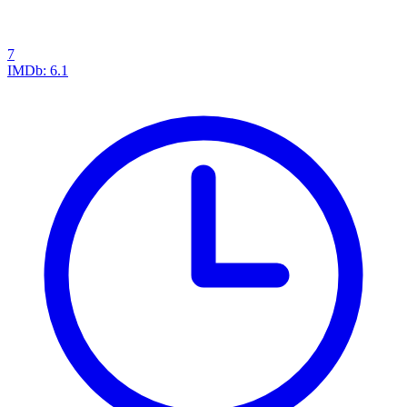
7
IMDb:
6.1