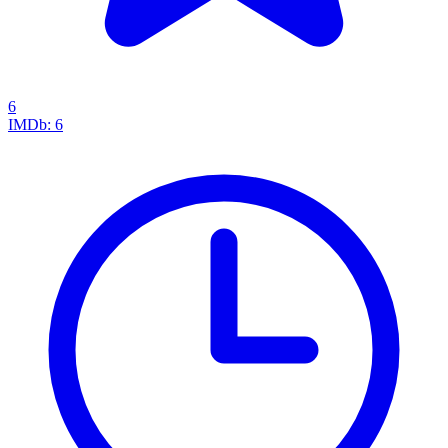
6
IMDb:
6