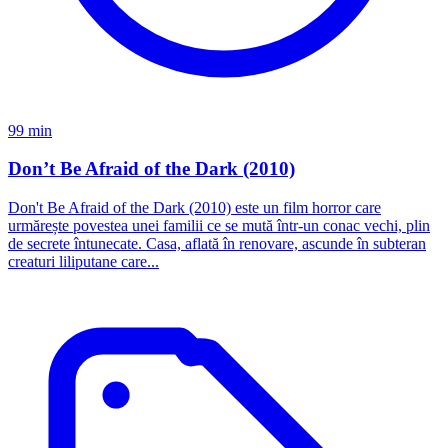
99 min
Don’t Be Afraid of the Dark (2010)
Don't Be Afraid of the Dark (2010) este un film horror care
urmărește povestea unei familii ce se mută într-un conac vechi, plin
de secrete întunecate. Casa, aflată în renovare, ascunde în subteran
creaturi liliputane care...