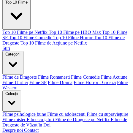
Top 10 Filme
Top 10 Filme pe Netflix
Top 10 Filme pe HBO Max
Top 10 Filme
SF
Top 10 Filme Comedie
Top 10 Filme Horror
Top 10 Filme de
Dragoste
Top 10 Filme de Acțiune pe Netflix
Știri
Categorii
Filme de Dragoste
Filme Romanesti
Filme Comedie
Filme Actiune
Filme Thriller
Filme SF
Filme Drama
Filme Horror - Groază
Filme
Western
Colecții
Filme psihologice bune
Filme cu adolescenți
Filme cu supraviețuire
Filme mister
Filme cu jafuri
Filme de Dragoste pe Netflix
Filme de
Dragoste de Văzut în Doi
Despre noi
Contact