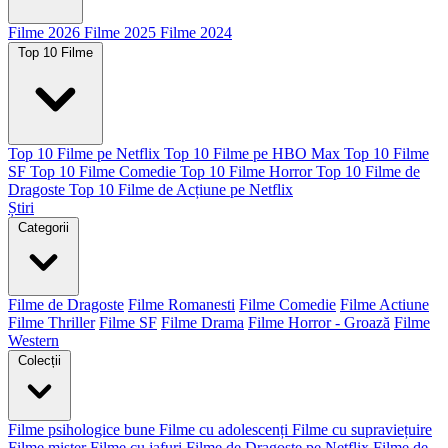
Filme 2026
Filme 2025
Filme 2024
Top 10 Filme
Top 10 Filme pe Netflix
Top 10 Filme pe HBO Max
Top 10 Filme
SF
Top 10 Filme Comedie
Top 10 Filme Horror
Top 10 Filme de
Dragoste
Top 10 Filme de Acțiune pe Netflix
Știri
Categorii
Filme de Dragoste
Filme Romanesti
Filme Comedie
Filme Actiune
Filme Thriller
Filme SF
Filme Drama
Filme Horror - Groază
Filme
Western
Colecții
Filme psihologice bune
Filme cu adolescenți
Filme cu supraviețuire
Filme mister
Filme cu jafuri
Filme de Dragoste pe Netflix
Filme de