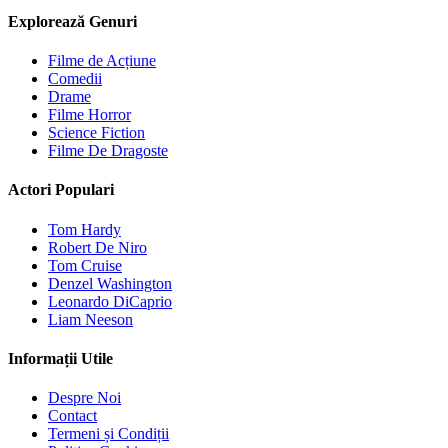
Explorează Genuri
Filme de Acțiune
Comedii
Drame
Filme Horror
Science Fiction
Filme De Dragoste
Actori Populari
Tom Hardy
Robert De Niro
Tom Cruise
Denzel Washington
Leonardo DiCaprio
Liam Neeson
Informații Utile
Despre Noi
Contact
Termeni și Condiții