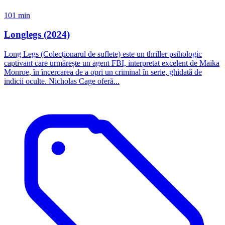
101 min
Longlegs (2024)
Long Legs (Colecționarul de suflete) este un thriller psihologic
captivant care urmărește un agent FBI, interpretat excelent de Maika
Monroe, în încercarea de a opri un criminal în serie, ghidată de
indicii oculte. Nicholas Cage oferă...