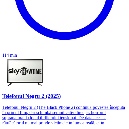
114 min
Telefonul Negru 2 (2025)
Telefonul Negru 2 (The Black Phone 2) continuă povestea începută
în primul film, dar schimbă semnificativ direcția: horrorul
supranatural ia locul thrillerului tensionat. De data aceasta,
răufăcătorul nu mai prinde victimele în lumea reală, ci în...