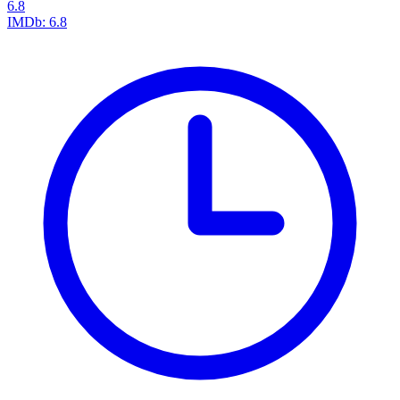
6.8
IMDb:
6.8