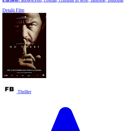
Etichete:
adolescenti, cosmar, criminal in serie, fantome, psihopat
Detalii Film
Thriller