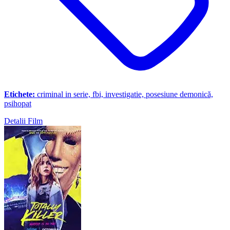
Etichete:
criminal in serie, fbi, investigatie, posesiune demonică,
psihopat
Detalii Film