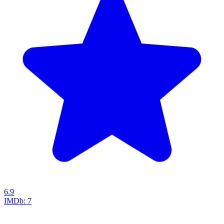
6.9
IMDb:
7