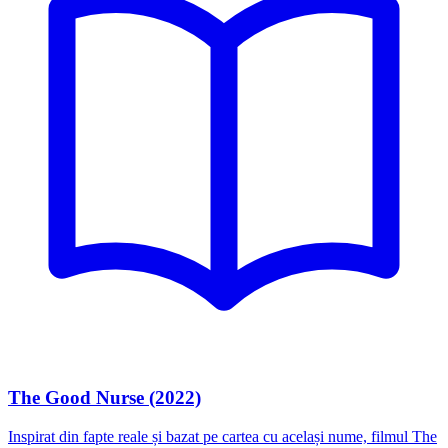
The Good Nurse (2022)
Inspirat din fapte reale și bazat pe cartea cu același nume, filmul The