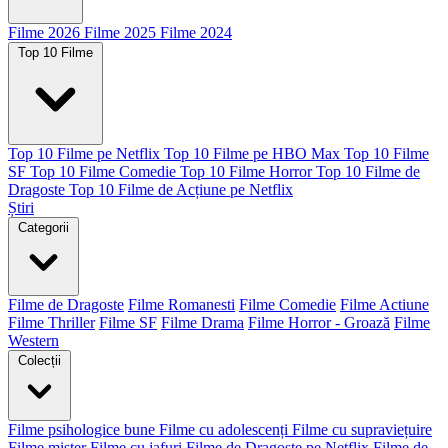
Filme 2026
Filme 2025
Filme 2024
Top 10 Filme
Top 10 Filme pe Netflix
Top 10 Filme pe HBO Max
Top 10 Filme
SF
Top 10 Filme Comedie
Top 10 Filme Horror
Top 10 Filme de
Dragoste
Top 10 Filme de Acțiune pe Netflix
Știri
Categorii
Filme de Dragoste
Filme Romanesti
Filme Comedie
Filme Actiune
Filme Thriller
Filme SF
Filme Drama
Filme Horror - Groază
Filme
Western
Colecții
Filme psihologice bune
Filme cu adolescenți
Filme cu supraviețuire
Filme mister
Filme cu jafuri
Filme de Dragoste pe Netflix
Filme de