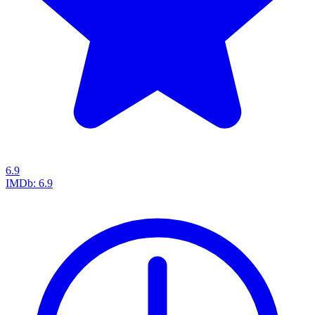
6.9
IMDb:
6.9