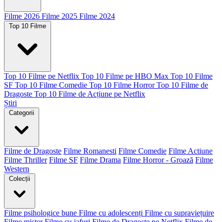
Filme 2026
Filme 2025
Filme 2024
Top 10 Filme
Top 10 Filme pe Netflix
Top 10 Filme pe HBO Max
Top 10 Filme
SF
Top 10 Filme Comedie
Top 10 Filme Horror
Top 10 Filme de
Dragoste
Top 10 Filme de Acțiune pe Netflix
Știri
Categorii
Filme de Dragoste
Filme Romanesti
Filme Comedie
Filme Actiune
Filme Thriller
Filme SF
Filme Drama
Filme Horror - Groază
Filme
Western
Colecții
Filme psihologice bune
Filme cu adolescenți
Filme cu supraviețuire
Filme mister
Filme cu jafuri
Filme de Dragoste pe Netflix
Filme de