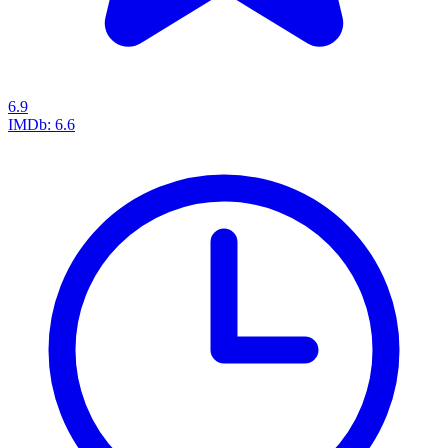
6.9
IMDb:
6.6