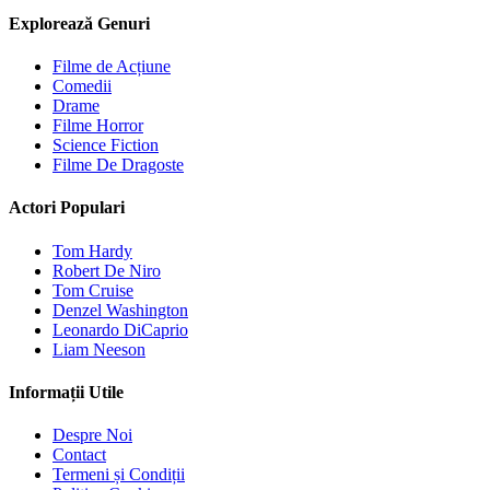
Explorează Genuri
Filme de Acțiune
Comedii
Drame
Filme Horror
Science Fiction
Filme De Dragoste
Actori Populari
Tom Hardy
Robert De Niro
Tom Cruise
Denzel Washington
Leonardo DiCaprio
Liam Neeson
Informații Utile
Despre Noi
Contact
Termeni și Condiții