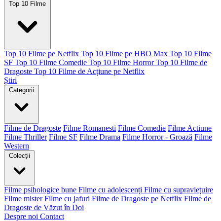
Top 10 Filme
Top 10 Filme pe Netflix
Top 10 Filme pe HBO Max
Top 10 Filme
SF
Top 10 Filme Comedie
Top 10 Filme Horror
Top 10 Filme de
Dragoste
Top 10 Filme de Acțiune pe Netflix
Știri
Categorii
Filme de Dragoste
Filme Romanesti
Filme Comedie
Filme Actiune
Filme Thriller
Filme SF
Filme Drama
Filme Horror - Groază
Filme
Western
Colecții
Filme psihologice bune
Filme cu adolescenți
Filme cu supraviețuire
Filme mister
Filme cu jafuri
Filme de Dragoste pe Netflix
Filme de
Dragoste de Văzut în Doi
Despre noi
Contact