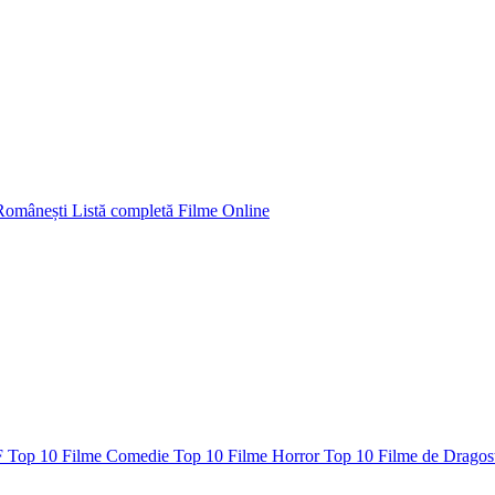
Românești
Listă completă Filme Online
F
Top 10 Filme Comedie
Top 10 Filme Horror
Top 10 Filme de Dragos