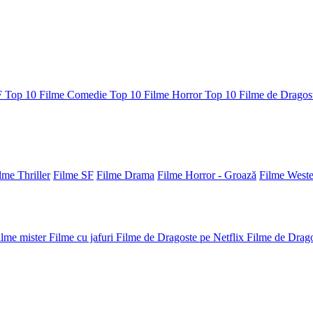
F
Top 10 Filme Comedie
Top 10 Filme Horror
Top 10 Filme de Dragos
lme Thriller
Filme SF
Filme Drama
Filme Horror - Groază
Filme Weste
ilme mister
Filme cu jafuri
Filme de Dragoste pe Netflix
Filme de Drago