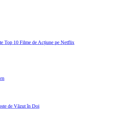
te
Top 10 Filme de Acțiune pe Netflix
rn
ste de Văzut în Doi