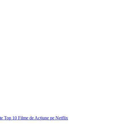
te
Top 10 Filme de Acțiune pe Netflix