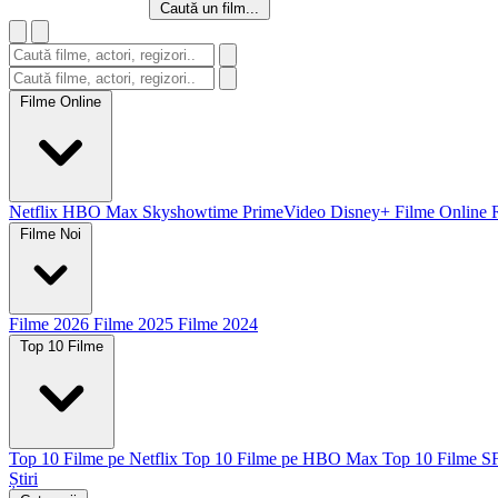
Caută un film...
Filme Online
Netflix
HBO Max
Skyshowtime
PrimeVideo
Disney+
Filme Online 
Filme Noi
Filme 2026
Filme 2025
Filme 2024
Top 10 Filme
Top 10 Filme pe Netflix
Top 10 Filme pe HBO Max
Top 10 Filme S
Știri