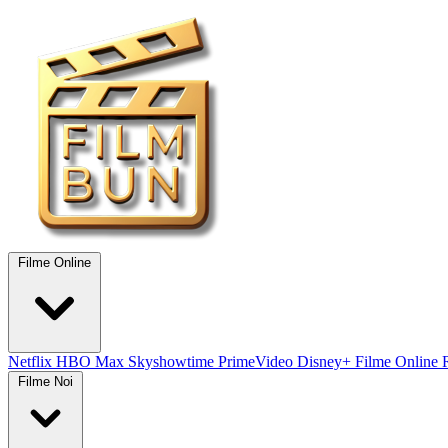
Filme Online
Netflix
HBO Max
Skyshowtime
PrimeVideo
Disney+
Filme Online 
Filme Noi