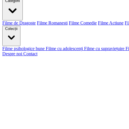
Categorii
Filme de Dragoste
Filme Romanesti
Filme Comedie
Filme Actiune
Fi
Colecții
Filme psihologice bune
Filme cu adolescenți
Filme cu supraviețuire
F
Despre noi
Contact