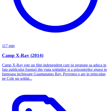
117 min
Camp X-Ray (2014)
Camp X-Ray este un film independent care isi propune sa aduca in
fata publicului franturi din viata soldatilor si a prizonierilor ajunsi in
faimoasa inchisoare Guantanamo Bay. Povestea o are in prim-plan
pe Cole un soldat...