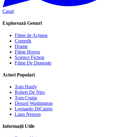
Canal
Explorează Genuri
Filme de Acțiune
Comedii
Drame
Filme Horror
Science Fiction
Filme De Dragoste
Actori Populari
Tom Hardy
Robert De Niro
Tom Cruise
Denzel Washington
Leonardo DiCaprio
Liam Neeson
Informații Utile