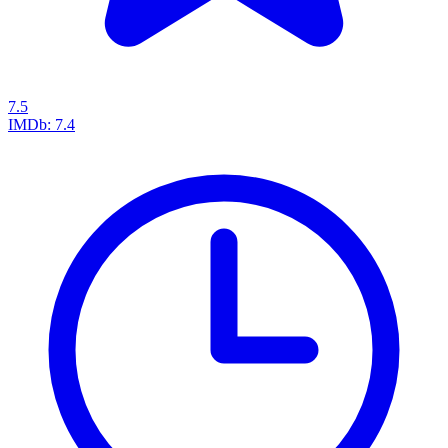
7.5
IMDb:
7.4