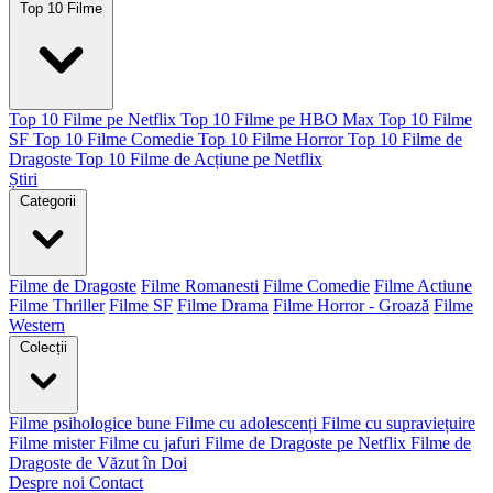
Top 10 Filme
Top 10 Filme pe Netflix
Top 10 Filme pe HBO Max
Top 10 Filme
SF
Top 10 Filme Comedie
Top 10 Filme Horror
Top 10 Filme de
Dragoste
Top 10 Filme de Acțiune pe Netflix
Știri
Categorii
Filme de Dragoste
Filme Romanesti
Filme Comedie
Filme Actiune
Filme Thriller
Filme SF
Filme Drama
Filme Horror - Groază
Filme
Western
Colecții
Filme psihologice bune
Filme cu adolescenți
Filme cu supraviețuire
Filme mister
Filme cu jafuri
Filme de Dragoste pe Netflix
Filme de
Dragoste de Văzut în Doi
Despre noi
Contact