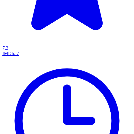
7.3
IMDb:
7