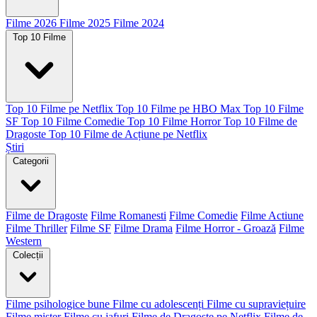
Filme 2026
Filme 2025
Filme 2024
Top 10 Filme
Top 10 Filme pe Netflix
Top 10 Filme pe HBO Max
Top 10 Filme
SF
Top 10 Filme Comedie
Top 10 Filme Horror
Top 10 Filme de
Dragoste
Top 10 Filme de Acțiune pe Netflix
Știri
Categorii
Filme de Dragoste
Filme Romanesti
Filme Comedie
Filme Actiune
Filme Thriller
Filme SF
Filme Drama
Filme Horror - Groază
Filme
Western
Colecții
Filme psihologice bune
Filme cu adolescenți
Filme cu supraviețuire
Filme mister
Filme cu jafuri
Filme de Dragoste pe Netflix
Filme de