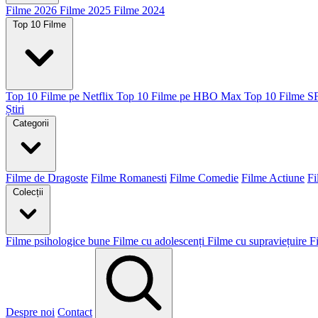
Filme 2026
Filme 2025
Filme 2024
Top 10 Filme
Top 10 Filme pe Netflix
Top 10 Filme pe HBO Max
Top 10 Filme S
Știri
Categorii
Filme de Dragoste
Filme Romanesti
Filme Comedie
Filme Actiune
Fi
Colecții
Filme psihologice bune
Filme cu adolescenți
Filme cu supraviețuire
F
Despre noi
Contact