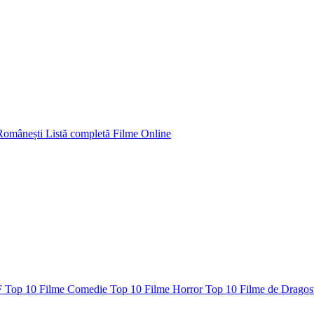
Românești
Listă completă Filme Online
F
Top 10 Filme Comedie
Top 10 Filme Horror
Top 10 Filme de Dragos