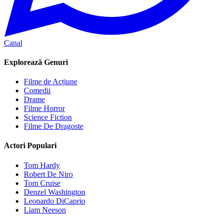
Canal
Explorează Genuri
Filme de Acțiune
Comedii
Drame
Filme Horror
Science Fiction
Filme De Dragoste
Actori Populari
Tom Hardy
Robert De Niro
Tom Cruise
Denzel Washington
Leonardo DiCaprio
Liam Neeson