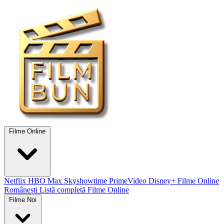
Filme Online
Netflix
HBO Max
Skyshowtime
PrimeVideo
Disney+
Filme Online
Românești
Listă completă Filme Online
Filme Noi