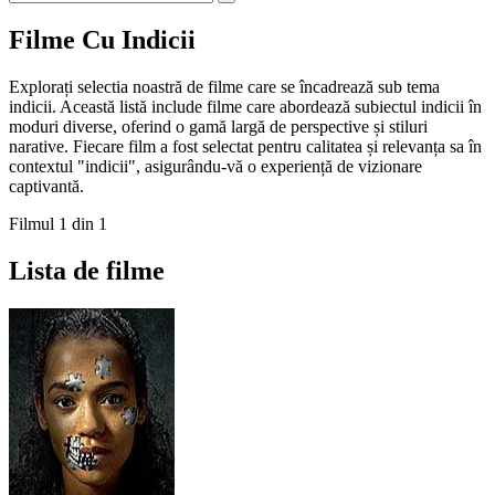
Filme Cu Indicii
Explorați selectia noastră de filme care se încadrează sub tema
indicii. Această listă include filme care abordează subiectul indicii în
moduri diverse, oferind o gamă largă de perspective și stiluri
narative. Fiecare film a fost selectat pentru calitatea și relevanța sa în
contextul "indicii", asigurându-vă o experiență de vizionare
captivantă.
Filmul 1 din 1
Lista de filme