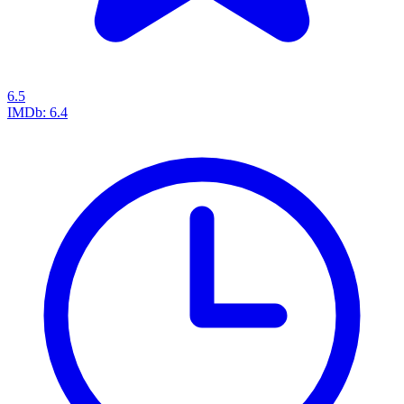
6.5
IMDb:
6.4