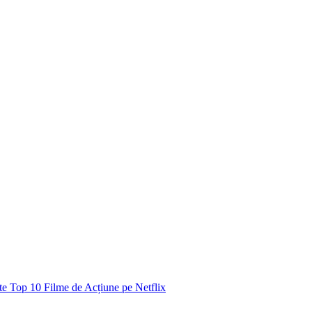
te
Top 10 Filme de Acțiune pe Netflix