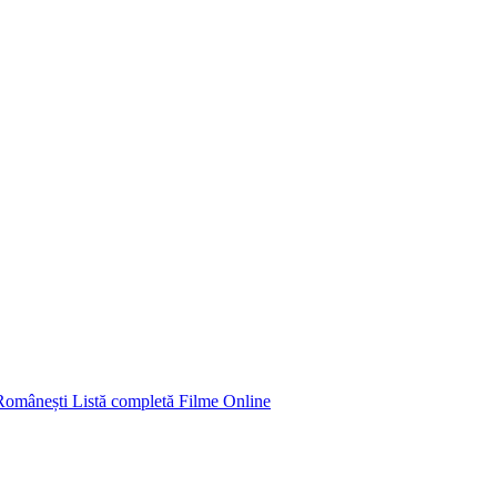
Românești
Listă completă Filme Online