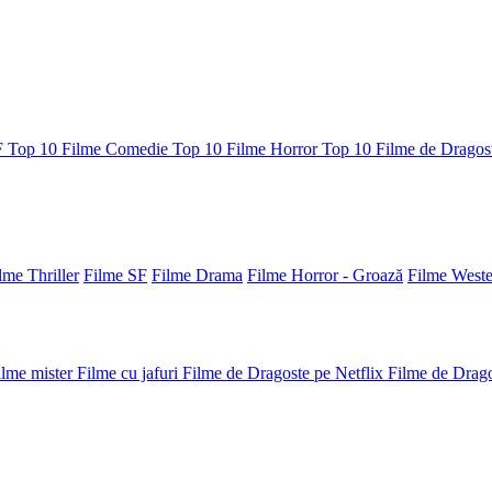
F
Top 10 Filme Comedie
Top 10 Filme Horror
Top 10 Filme de Dragos
lme Thriller
Filme SF
Filme Drama
Filme Horror - Groază
Filme Weste
ilme mister
Filme cu jafuri
Filme de Dragoste pe Netflix
Filme de Drago