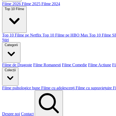
Filme 2026
Filme 2025
Filme 2024
Top 10 Filme
Top 10 Filme pe Netflix
Top 10 Filme pe HBO Max
Top 10 Filme S
Știri
Categorii
Filme de Dragoste
Filme Romanesti
Filme Comedie
Filme Actiune
Fi
Colecții
Filme psihologice bune
Filme cu adolescenți
Filme cu supraviețuire
F
Despre noi
Contact