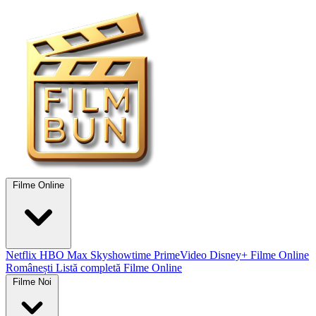
Filme Online
Netflix
HBO Max
Skyshowtime
PrimeVideo
Disney+
Filme Online
Românești
Listă completă Filme Online
Filme Noi