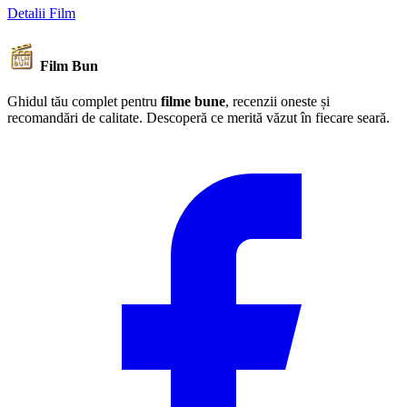
Detalii Film
Film Bun
Ghidul tău complet pentru
filme bune
, recenzii oneste și
recomandări de calitate. Descoperă ce merită văzut în fiecare seară.