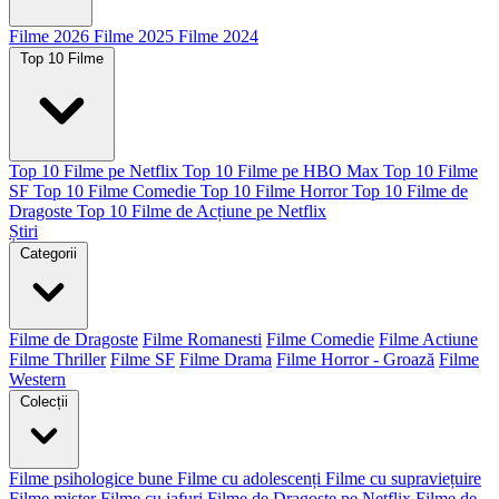
Filme 2026
Filme 2025
Filme 2024
Top 10 Filme
Top 10 Filme pe Netflix
Top 10 Filme pe HBO Max
Top 10 Filme
SF
Top 10 Filme Comedie
Top 10 Filme Horror
Top 10 Filme de
Dragoste
Top 10 Filme de Acțiune pe Netflix
Știri
Categorii
Filme de Dragoste
Filme Romanesti
Filme Comedie
Filme Actiune
Filme Thriller
Filme SF
Filme Drama
Filme Horror - Groază
Filme
Western
Colecții
Filme psihologice bune
Filme cu adolescenți
Filme cu supraviețuire
Filme mister
Filme cu jafuri
Filme de Dragoste pe Netflix
Filme de