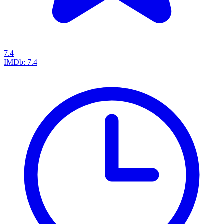
7.4
IMDb:
7.4