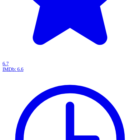
6.7
IMDb:
6.6