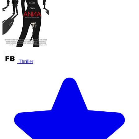
Thriller