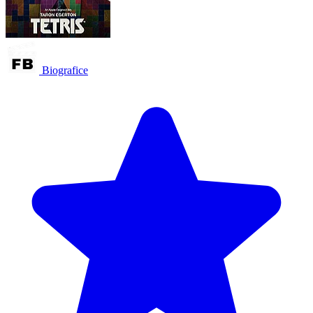
Biografice