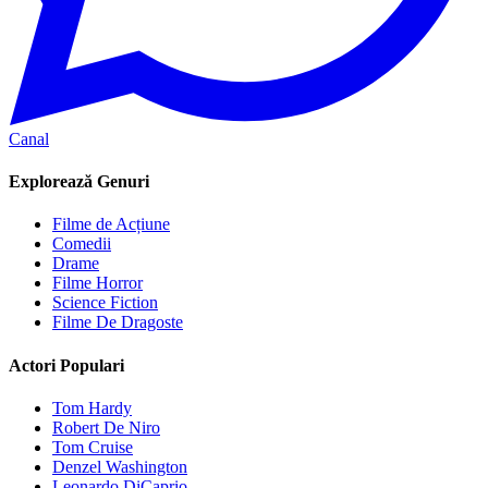
Canal
Explorează Genuri
Filme de Acțiune
Comedii
Drame
Filme Horror
Science Fiction
Filme De Dragoste
Actori Populari
Tom Hardy
Robert De Niro
Tom Cruise
Denzel Washington
Leonardo DiCaprio