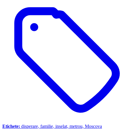
Etichete:
disperare, familie, inselat, metrou, Moscova