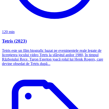
120 min
Tetris (2023)
Tetris este un film biografic bazat pe evenimentele reale legate de
licențierea jocului video Tetris la sfârșitul anilor 1980, în timpul
Războiului Rece. Taron Egerton joacă rolul lui Henk Rogers, care
devine obsedat de Tetris după...