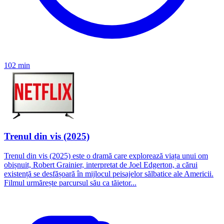
102 min
Trenul din vis (2025)
Trenul din vis (2025) este o dramă care explorează viața unui om
obișnuit, Robert Grainier, interpretat de Joel Edgerton, a cărui
existență se desfășoară în mijlocul peisajelor sălbatice ale Americii.
Filmul urmărește parcursul său ca tăietor...