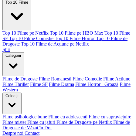
Top 10 Filme
Top 10 Filme pe Netflix
Top 10 Filme pe HBO Max
Top 10 Filme
SF
Top 10 Filme Comedie
Top 10 Filme Horror
Top 10 Filme de
Dragoste
Top 10 Filme de Acțiune pe Netflix
Știri
Categorii
Filme de Dragoste
Filme Romanesti
Filme Comedie
Filme Actiune
Filme Thriller
Filme SF
Filme Drama
Filme Horror - Groază
Filme
Western
Colecții
Filme psihologice bune
Filme cu adolescenți
Filme cu supraviețuire
Filme mister
Filme cu jafuri
Filme de Dragoste pe Netflix
Filme de
Dragoste de Văzut în Doi
Despre noi
Contact