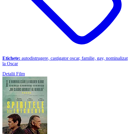
Etichete:
autodistrugere, castigator oscar, familie, gay, nominalizat
la Oscar
Detalii Film