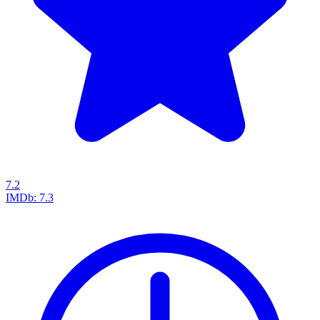
7.2
IMDb:
7.3