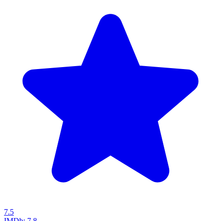
7.5
IMDb:
7.8