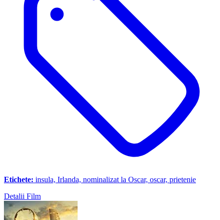
Etichete:
insula, Irlanda, nominalizat la Oscar, oscar, prietenie
Detalii Film