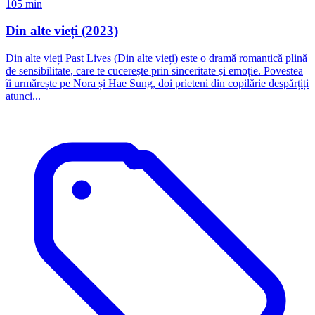
105 min
Din alte vieți (2023)
Din alte vieți Past Lives (Din alte vieți) este o dramă romantică plină
de sensibilitate, care te cucerește prin sinceritate și emoție. Povestea
îi urmărește pe Nora și Hae Sung, doi prieteni din copilărie despărțiți
atunci...