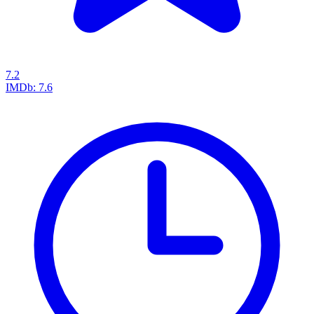
7.2
IMDb:
7.6