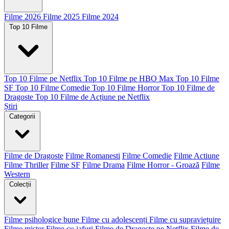
Filme 2026
Filme 2025
Filme 2024
Top 10 Filme
Top 10 Filme pe Netflix
Top 10 Filme pe HBO Max
Top 10 Filme
SF
Top 10 Filme Comedie
Top 10 Filme Horror
Top 10 Filme de
Dragoste
Top 10 Filme de Acțiune pe Netflix
Știri
Categorii
Filme de Dragoste
Filme Romanesti
Filme Comedie
Filme Actiune
Filme Thriller
Filme SF
Filme Drama
Filme Horror - Groază
Filme
Western
Colecții
Filme psihologice bune
Filme cu adolescenți
Filme cu supraviețuire
Filme mister
Filme cu jafuri
Filme de Dragoste pe Netflix
Filme de