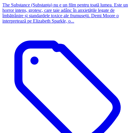
The Substance (Substanța) nu e un film pentru toată lumea. Este un
horror intens, grotesc, care taie adânc în anxietățile legate de
îmbătrânire și standardele toxice ale frumuseții. Demi Moore o
interpretează pe Elizabeth Sparkle, o...