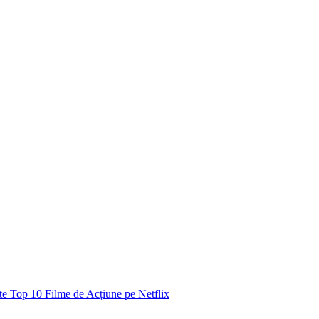
te
Top 10 Filme de Acțiune pe Netflix