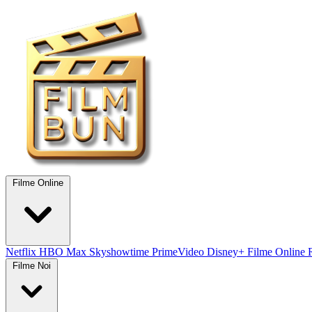
Filme Online
Netflix
HBO Max
Skyshowtime
PrimeVideo
Disney+
Filme Online 
Filme Noi