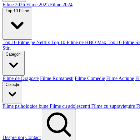
Filme 2026
Filme 2025
Filme 2024
Top 10 Filme
Top 10 Filme pe Netflix
Top 10 Filme pe HBO Max
Top 10 Filme S
Știri
Categorii
Filme de Dragoste
Filme Romanesti
Filme Comedie
Filme Actiune
Fi
Colecții
Filme psihologice bune
Filme cu adolescenți
Filme cu supraviețuire
F
Despre noi
Contact