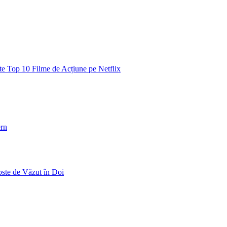
te
Top 10 Filme de Acțiune pe Netflix
rn
ste de Văzut în Doi