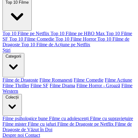
Top 10 Filme
Top 10 Filme pe Netflix
Top 10 Filme pe HBO Max
Top 10 Filme
SF
Top 10 Filme Comedie
Top 10 Filme Horror
Top 10 Filme de
Dragoste
Top 10 Filme de Acțiune pe Netflix
Știri
Categorii
Filme de Dragoste
Filme Romanesti
Filme Comedie
Filme Actiune
Filme Thriller
Filme SF
Filme Drama
Filme Horror - Groază
Filme
Western
Colecții
Filme psihologice bune
Filme cu adolescenți
Filme cu supraviețuire
Filme mister
Filme cu jafuri
Filme de Dragoste pe Netflix
Filme de
Dragoste de Văzut în Doi
Despre noi
Contact