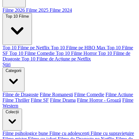
Filme 2026
Filme 2025
Filme 2024
Top 10 Filme
Top 10 Filme pe Netflix
Top 10 Filme pe HBO Max
Top 10 Filme
SF
Top 10 Filme Comedie
Top 10 Filme Horror
Top 10 Filme de
Dragoste
Top 10 Filme de Acțiune pe Netflix
Știri
Categorii
Filme de Dragoste
Filme Romanesti
Filme Comedie
Filme Actiune
Filme Thriller
Filme SF
Filme Drama
Filme Horror - Groază
Filme
Western
Colecții
Filme psihologice bune
Filme cu adolescenți
Filme cu supraviețuire
Filme mister
Filme cu jafuri
Filme de Dragoste pe Netflix
Filme de