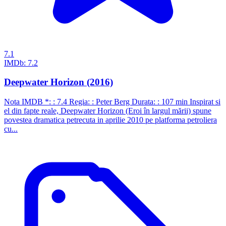
7.1
IMDb:
7.2
Deepwater Horizon (2016)
Nota IMDB *: : 7.4 Regia: : Peter Berg Durata: : 107 min Inspirat si
el din fapte reale, Deepwater Horizon (Eroi în largul mării) spune
povestea dramatica petrecuta in aprilie 2010 pe platforma petroliera
cu...