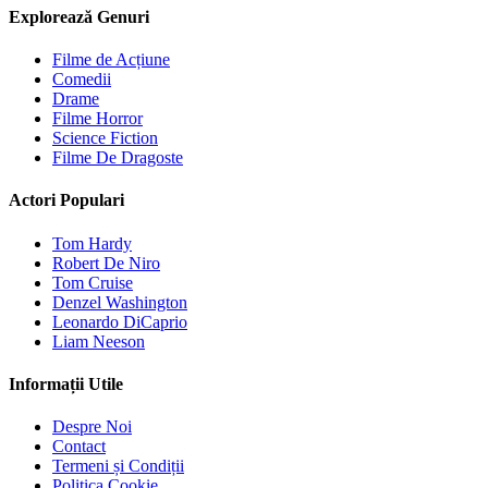
Explorează Genuri
Filme de Acțiune
Comedii
Drame
Filme Horror
Science Fiction
Filme De Dragoste
Actori Populari
Tom Hardy
Robert De Niro
Tom Cruise
Denzel Washington
Leonardo DiCaprio
Liam Neeson
Informații Utile
Despre Noi
Contact
Termeni și Condiții
Politica Cookie