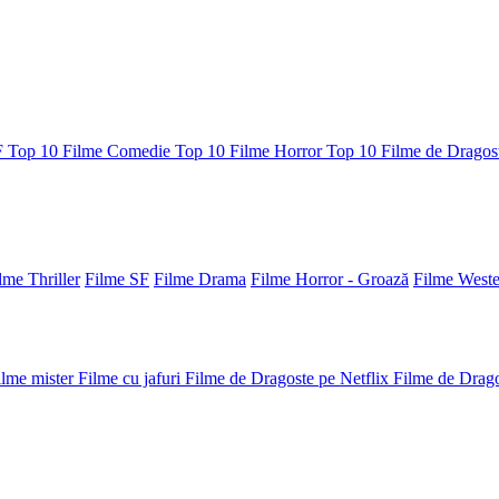
F
Top 10 Filme Comedie
Top 10 Filme Horror
Top 10 Filme de Dragos
lme Thriller
Filme SF
Filme Drama
Filme Horror - Groază
Filme Weste
ilme mister
Filme cu jafuri
Filme de Dragoste pe Netflix
Filme de Drago