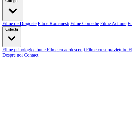
Categorii
Filme de Dragoste
Filme Romanesti
Filme Comedie
Filme Actiune
Fi
Colecții
Filme psihologice bune
Filme cu adolescenți
Filme cu supraviețuire
F
Despre noi
Contact