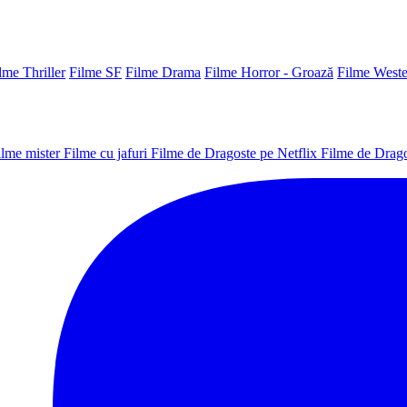
lme Thriller
Filme SF
Filme Drama
Filme Horror - Groază
Filme Weste
ilme mister
Filme cu jafuri
Filme de Dragoste pe Netflix
Filme de Drago