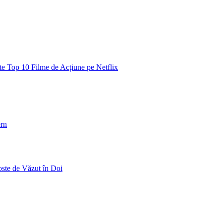
te
Top 10 Filme de Acțiune pe Netflix
rn
ste de Văzut în Doi