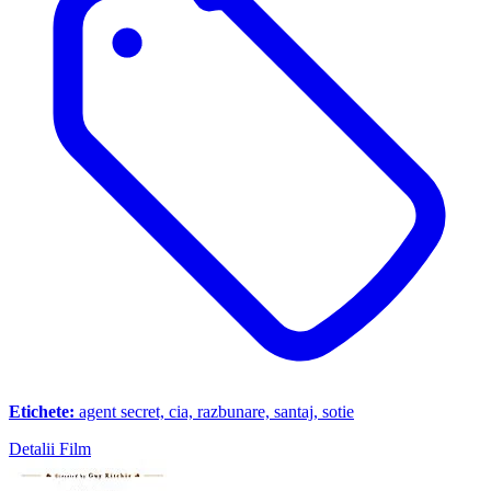
Etichete:
agent secret, cia, razbunare, santaj, sotie
Detalii Film