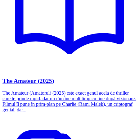
The Amateur (2025)
The Amateur (Amatorul) (2025) este exact genul acela de thriller
care te prinde rapid, dar nu rămâne mult timp cu tine după vizionare.
Filmul îl pune în prim-plan pe Charlie (Rami Malek), un criptograf
genial, dar...