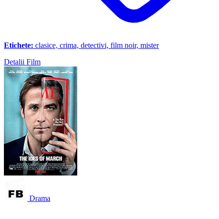
Etichete:
clasice, crima, detectivi, film noir, mister
Detalii Film
Drama