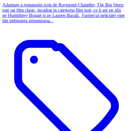
Adaptare a romanului scris de Raymond Chandler, The Big Sleep
este un film clasic, incadrat in categoria film noir, ce ii are pe afis
pe Humphrey Bogart si pe Lauren Bacall. Farmecul peliculei vine
din imbinarea armonioasa...