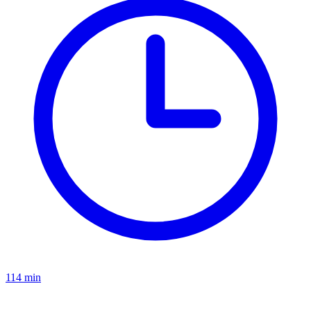
114 min