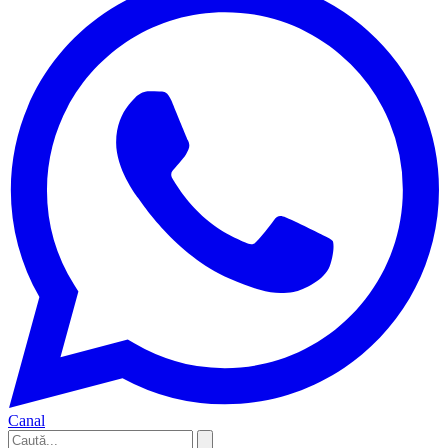
Canal