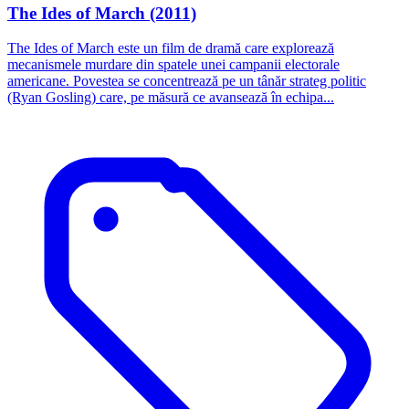
The Ides of March (2011)
The Ides of March este un film de dramă care explorează
mecanismele murdare din spatele unei campanii electorale
americane. Povestea se concentrează pe un tânăr strateg politic
(Ryan Gosling) care, pe măsură ce avansează în echipa...