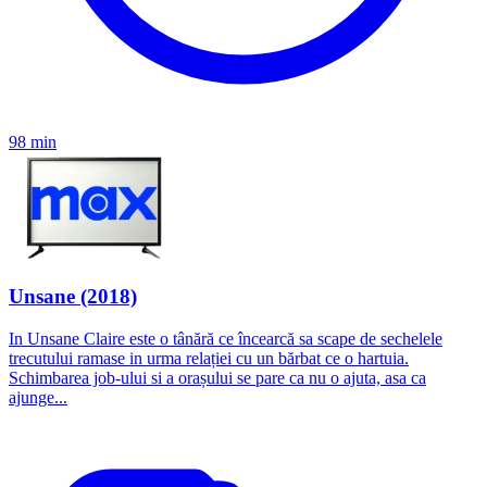
98 min
Unsane (2018)
In Unsane Claire este o tânără ce încearcă sa scape de sechelele
trecutului ramase in urma relației cu un bărbat ce o hartuia.
Schimbarea job-ului si a orașului se pare ca nu o ajuta, asa ca
ajunge...