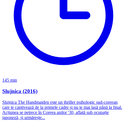
145 min
Slujnica (2016)
Slujnica The Handmaiden este un thriller psihologic sud-coreean
care te captivează de la primele cadre și nu te mai lasă până la final.
Acțiunea se petrece în Coreea anilor '30, aflată sub ocupație
japoneză, și urmărește...