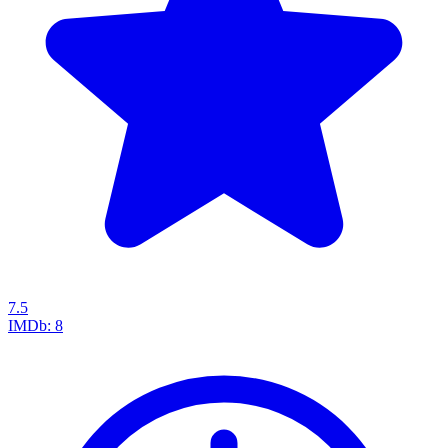
7.5
IMDb:
8