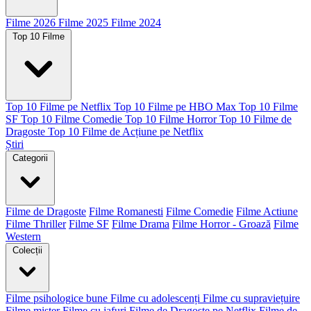
Filme 2026
Filme 2025
Filme 2024
Top 10 Filme
Top 10 Filme pe Netflix
Top 10 Filme pe HBO Max
Top 10 Filme
SF
Top 10 Filme Comedie
Top 10 Filme Horror
Top 10 Filme de
Dragoste
Top 10 Filme de Acțiune pe Netflix
Știri
Categorii
Filme de Dragoste
Filme Romanesti
Filme Comedie
Filme Actiune
Filme Thriller
Filme SF
Filme Drama
Filme Horror - Groază
Filme
Western
Colecții
Filme psihologice bune
Filme cu adolescenți
Filme cu supraviețuire
Filme mister
Filme cu jafuri
Filme de Dragoste pe Netflix
Filme de