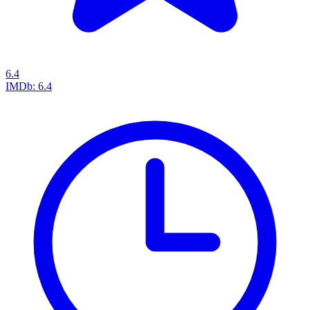
6.4
IMDb:
6.4