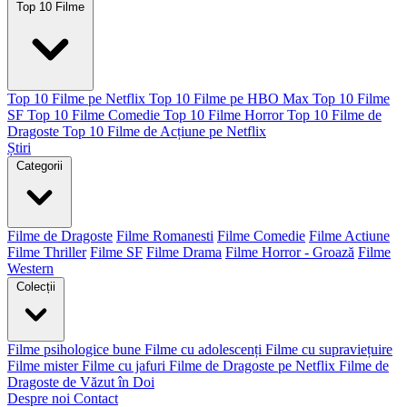
Top 10 Filme
Top 10 Filme pe Netflix
Top 10 Filme pe HBO Max
Top 10 Filme
SF
Top 10 Filme Comedie
Top 10 Filme Horror
Top 10 Filme de
Dragoste
Top 10 Filme de Acțiune pe Netflix
Știri
Categorii
Filme de Dragoste
Filme Romanesti
Filme Comedie
Filme Actiune
Filme Thriller
Filme SF
Filme Drama
Filme Horror - Groază
Filme
Western
Colecții
Filme psihologice bune
Filme cu adolescenți
Filme cu supraviețuire
Filme mister
Filme cu jafuri
Filme de Dragoste pe Netflix
Filme de
Dragoste de Văzut în Doi
Despre noi
Contact