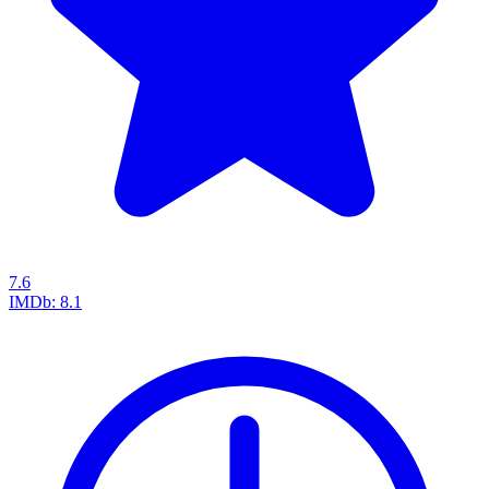
7.6
IMDb:
8.1