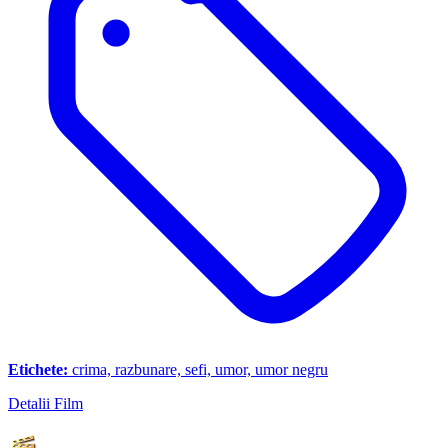
Etichete:
crima, razbunare, sefi, umor, umor negru
Detalii Film