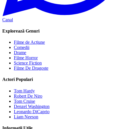
Canal
Explorează Genuri
Filme de Acțiune
Comedii
Drame
Filme Horror
Science Fiction
Filme De Dragoste
Actori Populari
Tom Hardy
Robert De Niro
Tom Cruise
Denzel Washington
Leonardo DiCaprio
Liam Neeson
Informații Utile