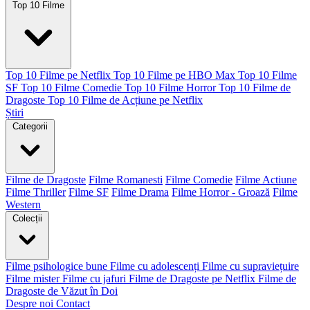
Top 10 Filme
Top 10 Filme pe Netflix
Top 10 Filme pe HBO Max
Top 10 Filme
SF
Top 10 Filme Comedie
Top 10 Filme Horror
Top 10 Filme de
Dragoste
Top 10 Filme de Acțiune pe Netflix
Știri
Categorii
Filme de Dragoste
Filme Romanesti
Filme Comedie
Filme Actiune
Filme Thriller
Filme SF
Filme Drama
Filme Horror - Groază
Filme
Western
Colecții
Filme psihologice bune
Filme cu adolescenți
Filme cu supraviețuire
Filme mister
Filme cu jafuri
Filme de Dragoste pe Netflix
Filme de
Dragoste de Văzut în Doi
Despre noi
Contact