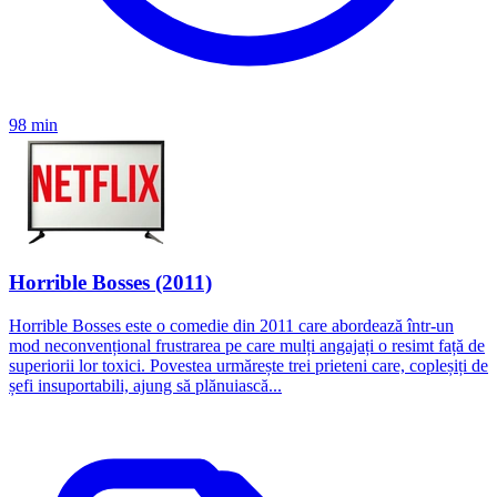
98 min
Horrible Bosses (2011)
Horrible Bosses este o comedie din 2011 care abordează într-un
mod neconvențional frustrarea pe care mulți angajați o resimt față de
superiorii lor toxici. Povestea urmărește trei prieteni care, copleșiți de
șefi insuportabili, ajung să plănuiască...