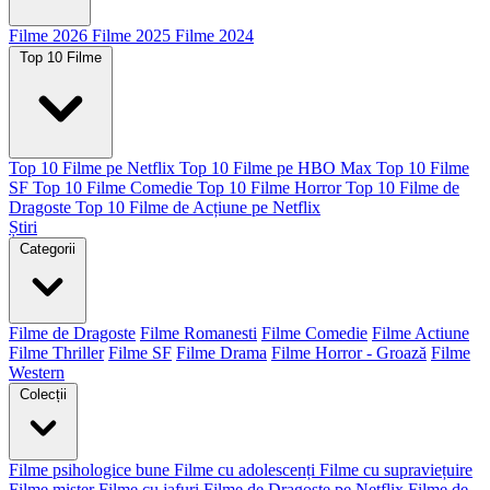
Filme 2026
Filme 2025
Filme 2024
Top 10 Filme
Top 10 Filme pe Netflix
Top 10 Filme pe HBO Max
Top 10 Filme
SF
Top 10 Filme Comedie
Top 10 Filme Horror
Top 10 Filme de
Dragoste
Top 10 Filme de Acțiune pe Netflix
Știri
Categorii
Filme de Dragoste
Filme Romanesti
Filme Comedie
Filme Actiune
Filme Thriller
Filme SF
Filme Drama
Filme Horror - Groază
Filme
Western
Colecții
Filme psihologice bune
Filme cu adolescenți
Filme cu supraviețuire
Filme mister
Filme cu jafuri
Filme de Dragoste pe Netflix
Filme de