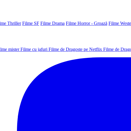
lme Thriller
Filme SF
Filme Drama
Filme Horror - Groază
Filme Weste
ilme mister
Filme cu jafuri
Filme de Dragoste pe Netflix
Filme de Drago