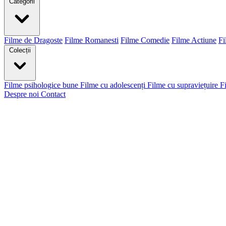
Categorii
Filme de Dragoste
Filme Romanesti
Filme Comedie
Filme Actiune
Fi
Colecții
Filme psihologice bune
Filme cu adolescenți
Filme cu supraviețuire
F
Despre noi
Contact