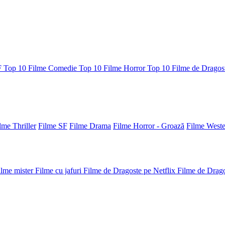
F
Top 10 Filme Comedie
Top 10 Filme Horror
Top 10 Filme de Dragos
lme Thriller
Filme SF
Filme Drama
Filme Horror - Groază
Filme Weste
ilme mister
Filme cu jafuri
Filme de Dragoste pe Netflix
Filme de Drago