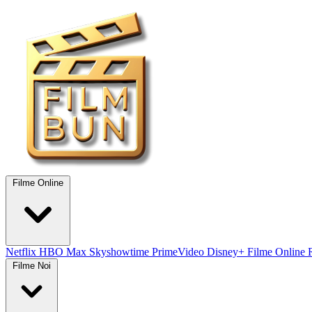
Filme Online
Netflix
HBO Max
Skyshowtime
PrimeVideo
Disney+
Filme Online 
Filme Noi