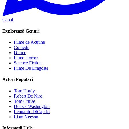
Canal
Explorează Genuri
Filme de Acțiune
Comedii
Drame
Filme Horror
Science Fiction
Filme De Dragoste
Actori Populari
Tom Hardy
Robert De Niro
Tom Cruise
Denzel Washington
Leonardo DiCaprio
Liam Neeson
Informații Utile