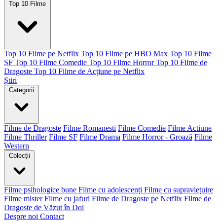
Top 10 Filme
Top 10 Filme pe Netflix
Top 10 Filme pe HBO Max
Top 10 Filme
SF
Top 10 Filme Comedie
Top 10 Filme Horror
Top 10 Filme de
Dragoste
Top 10 Filme de Acțiune pe Netflix
Știri
Categorii
Filme de Dragoste
Filme Romanesti
Filme Comedie
Filme Actiune
Filme Thriller
Filme SF
Filme Drama
Filme Horror - Groază
Filme
Western
Colecții
Filme psihologice bune
Filme cu adolescenți
Filme cu supraviețuire
Filme mister
Filme cu jafuri
Filme de Dragoste pe Netflix
Filme de
Dragoste de Văzut în Doi
Despre noi
Contact