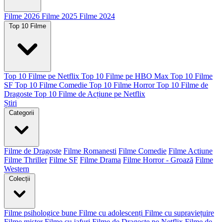
Filme 2026
Filme 2025
Filme 2024
Top 10 Filme
Top 10 Filme pe Netflix
Top 10 Filme pe HBO Max
Top 10 Filme
SF
Top 10 Filme Comedie
Top 10 Filme Horror
Top 10 Filme de
Dragoste
Top 10 Filme de Acțiune pe Netflix
Știri
Categorii
Filme de Dragoste
Filme Romanesti
Filme Comedie
Filme Actiune
Filme Thriller
Filme SF
Filme Drama
Filme Horror - Groază
Filme
Western
Colecții
Filme psihologice bune
Filme cu adolescenți
Filme cu supraviețuire
Filme mister
Filme cu jafuri
Filme de Dragoste pe Netflix
Filme de