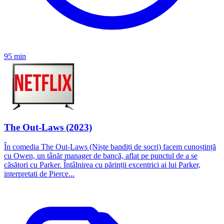
95 min
The Out-Laws (2023)
În comedia The Out-Laws (Niște bandiți de socri) facem cunoștință
cu Owen, un tânăr manager de bancă, aflat pe punctul de a se
căsători cu Parker. Întâlnirea cu părinții excentrici ai lui Parker,
interpretati de Pierce...