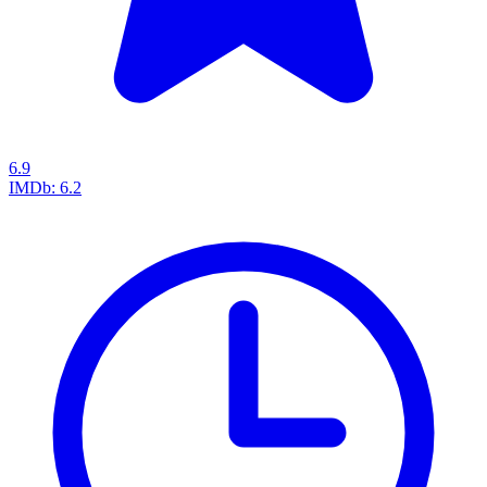
6.9
IMDb:
6.2