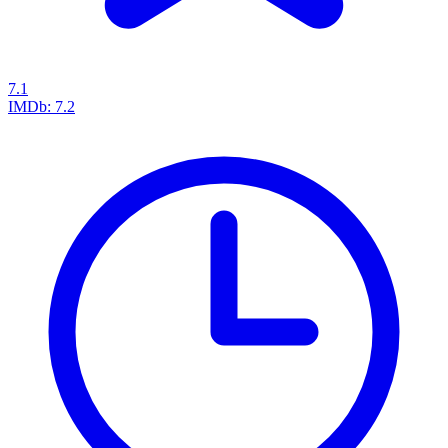
7.1
IMDb:
7.2