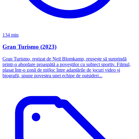
134 min
Gran Turismo (2023)
Gran Turismo, regizat de Neil Blomkamp, reușește să surprindă
printr-o abordare proaspătă a poveștilor cu subiect sportiv. Filmul,
plasat într-o zonă de mijloc între adaptările de jocuri video și
biografii, spune povestea unei echipe de outsideri...