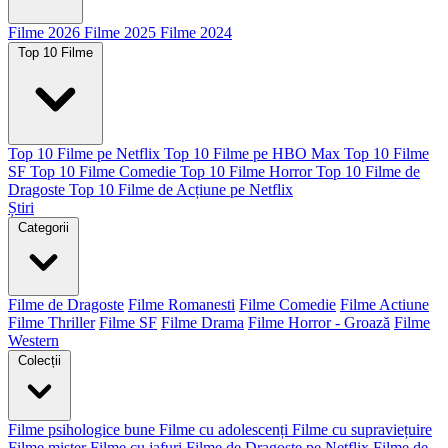
Filme 2026
Filme 2025
Filme 2024
Top 10 Filme
Top 10 Filme pe Netflix
Top 10 Filme pe HBO Max
Top 10 Filme
SF
Top 10 Filme Comedie
Top 10 Filme Horror
Top 10 Filme de
Dragoste
Top 10 Filme de Acțiune pe Netflix
Știri
Categorii
Filme de Dragoste
Filme Romanesti
Filme Comedie
Filme Actiune
Filme Thriller
Filme SF
Filme Drama
Filme Horror - Groază
Filme
Western
Colecții
Filme psihologice bune
Filme cu adolescenți
Filme cu supraviețuire
Filme mister
Filme cu jafuri
Filme de Dragoste pe Netflix
Filme de