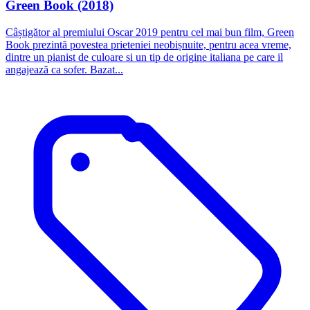
Green Book (2018)
Câștigător al premiului Oscar 2019 pentru cel mai bun film, Green
Book prezintă povestea prieteniei neobișnuite, pentru acea vreme,
dintre un pianist de culoare si un tip de origine italiana pe care il
angajează ca sofer. Bazat...