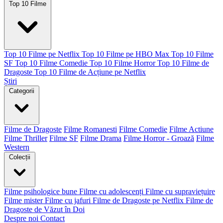
Top 10 Filme
Top 10 Filme pe Netflix
Top 10 Filme pe HBO Max
Top 10 Filme
SF
Top 10 Filme Comedie
Top 10 Filme Horror
Top 10 Filme de
Dragoste
Top 10 Filme de Acțiune pe Netflix
Știri
Categorii
Filme de Dragoste
Filme Romanesti
Filme Comedie
Filme Actiune
Filme Thriller
Filme SF
Filme Drama
Filme Horror - Groază
Filme
Western
Colecții
Filme psihologice bune
Filme cu adolescenți
Filme cu supraviețuire
Filme mister
Filme cu jafuri
Filme de Dragoste pe Netflix
Filme de
Dragoste de Văzut în Doi
Despre noi
Contact